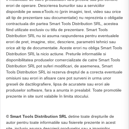
erori de operare. Descrierea bunurilor sau a serviciilor
disponibile pe www.eTools.ro (prin imagini, text, video sau orice
alt tip de prezentare sau documentatie) nu reprezinta o obligatie
contractuala din partea Smart Tools Distribution SRL, acestea
fiind utilizate exclusiv cu titlu de prezentare. Smart Tools
Distribution SRL nu isi asuma raspunderea pentru eventualele
erori de pret, imagine, stoc, descriere, parametrii tehnici sau
orice alt tip de documentatie. Aceste erori nu obliga Smart Tools
Distribution SRL la nicio actiune. Preturile informatiile si
disponibilitatea produselor comercializate de catre Smart Tools
Distribution SRL pot suferi modificari, de asemenea, Smart
Tools Distribution SRL isi rezerva dreptul de a corecta eventuale
omisiuni sau erori in afisare care pot surveni in urma unor
greseli de dactilografiere, lipsa de acuratete sau erori ale
produselor software, fara a anunta in prealabil. Toate promotiile
prezente in site sunt valabile în limita stocului.
© Smart Tools Distribution SRL
detine toate drepturile de
autor pentru toate informatiile sau fisierele prezente in acest
site, inclusiv asupra descrierii produselor sau a imaginilor.