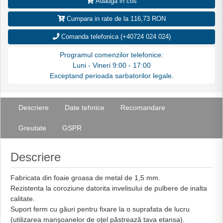
Adauga in cos
Cumpara in rate de la 116,73 RON
Comanda telefonica (+40724 024 024)
Programul comenzilor telefonice:
Luni - Vineri 9:00 - 17:00
Exceptand perioada sarbatorilor legale.
Descriere
Date tehnice
Recomandare
Greutate
GSPR
Descriere
Fabricata din foaie groasa de metal de 1,5 mm.
Rezistenta la coroziune datorita invelisului de pulbere de inalta
calitate.
Suport ferm cu găuri pentru fixare la o suprafata de lucru
(utilizarea manşoanelor de oţel păstrează tava etansa).