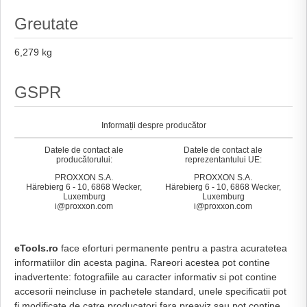
Greutate
6,279 kg
GSPR
Informații despre producător
Datele de contact ale
Datele de contact ale
producătorului:
reprezentantului UE:
PROXXON S.A.
PROXXON S.A.
Härebierg 6 - 10, 6868 Wecker,
Härebierg 6 - 10, 6868 Wecker,
Luxemburg
Luxemburg
i@proxxon.com
i@proxxon.com
eTools.ro
face eforturi permanente pentru a pastra acuratetea
informatiilor din acesta pagina. Rareori acestea pot contine
inadvertente: fotografiile au caracter informativ si pot contine
accesorii neincluse in pachetele standard, unele specificatii pot
fi modificate de catre producatori fara preaviz sau pot contine