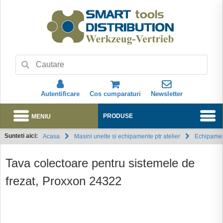
Autentificare
Cos cumparaturi
Newsletter
MENIU
PRODUSE
Sunteti aici:
Acasa
Masini unelte si echipamente ptr atelier
Echipamen
Abonare
Tava colectoare pentru sistemele de
frezat, Proxxon 24322