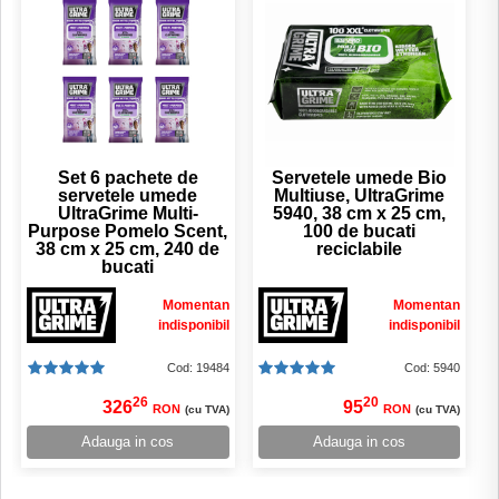
Set 6 pachete de
Servetele umede Bio
servetele umede
Multiuse, UltraGrime
UltraGrime Multi-
5940, 38 cm x 25 cm,
Purpose Pomelo Scent,
100 de bucati
38 cm x 25 cm, 240 de
reciclabile
bucati
Momentan
Momentan
indisponibil
indisponibil
Cod: 19484
Cod: 5940
26
20
326
95
RON
RON
(cu TVA)
(cu TVA)
Adauga in cos
Adauga in cos