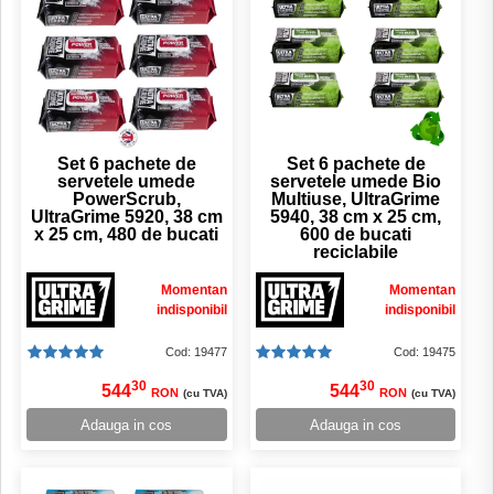
Set 6 pachete de
Set 6 pachete de
servetele umede
servetele umede Bio
PowerScrub,
Multiuse, UltraGrime
UltraGrime 5920, 38 cm
5940, 38 cm x 25 cm,
x 25 cm, 480 de bucati
600 de bucati
reciclabile
Momentan
Momentan
indisponibil
indisponibil
Cod: 19477
Cod: 19475
30
30
544
544
RON
RON
(cu TVA)
(cu TVA)
Adauga in cos
Adauga in cos