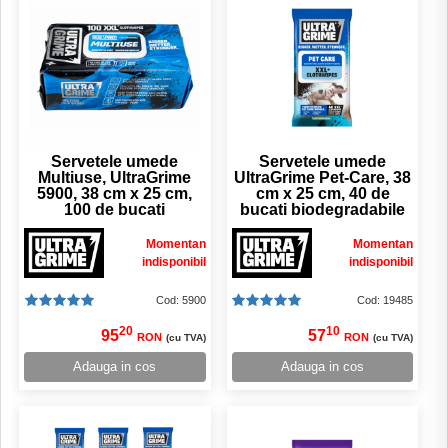
Servetele umede
Servetele umede
Multiuse, UltraGrime
UltraGrime Pet-Care, 38
5900, 38 cm x 25 cm,
cm x 25 cm, 40 de
100 de bucati
bucati biodegradabile
Momentan
Momentan
indisponibil
indisponibil
Cod: 5900
Cod: 19485
20
10
95
57
RON
RON
(cu TVA)
(cu TVA)
Adauga in cos
Adauga in cos