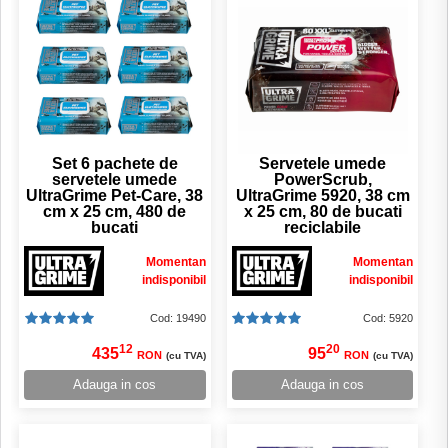
Set 6 pachete de
Servetele umede
servetele umede
PowerScrub,
UltraGrime Pet-Care, 38
UltraGrime 5920, 38 cm
cm x 25 cm, 480 de
x 25 cm, 80 de bucati
bucati
reciclabile
Momentan
Momentan
indisponibil
indisponibil
Cod: 19490
Cod: 5920
12
20
435
95
RON
RON
(cu TVA)
(cu TVA)
Adauga in cos
Adauga in cos