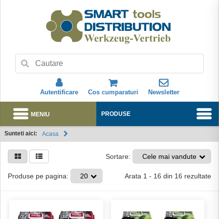
Autentificare
Cos cumparaturi
Newsletter
MENIU
PRODUSE
Sunteti aici:
Acasa
Abonare
Sortare:
Cele mai vandute
Arata
1
-
16
din
16
rezultate
Produse pe pagina:
20