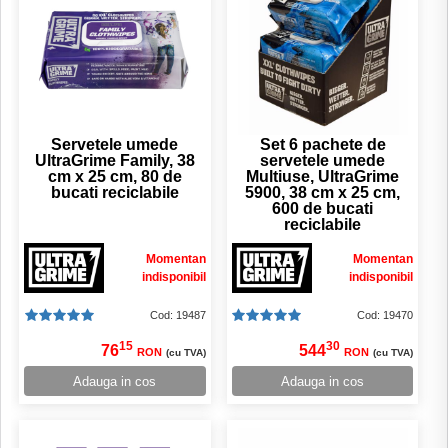
Servetele umede
Set 6 pachete de
UltraGrime Family, 38
servetele umede
cm x 25 cm, 80 de
Multiuse, UltraGrime
bucati reciclabile
5900, 38 cm x 25 cm,
600 de bucati
reciclabile
Momentan
Momentan
indisponibil
indisponibil
Cod: 19487
Cod: 19470
15
30
76
544
RON
RON
(cu TVA)
(cu TVA)
Adauga in cos
Adauga in cos