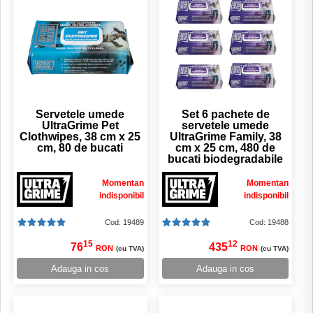
Servetele umede
Set 6 pachete de
UltraGrime Pet
servetele umede
Clothwipes, 38 cm x 25
UltraGrime Family, 38
cm, 80 de bucati
cm x 25 cm, 480 de
bucati biodegradabile
Momentan
Momentan
indisponibil
indisponibil
Cod: 19489
Cod: 19488
15
12
76
435
RON
RON
(cu TVA)
(cu TVA)
Adauga in cos
Adauga in cos