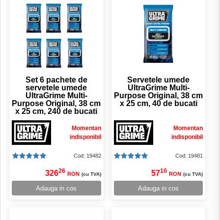
Set 6 pachete de
Servetele umede
servetele umede
UltraGrime Multi-
UltraGrime Multi-
Purpose Original, 38 cm
Purpose Original, 38 cm
x 25 cm, 40 de bucati
x 25 cm, 240 de bucati
Momentan
Momentan
indisponibil
indisponibil
Cod: 19482
Cod: 19481
26
10
326
57
RON
RON
(cu TVA)
(cu TVA)
Adauga in cos
Adauga in cos