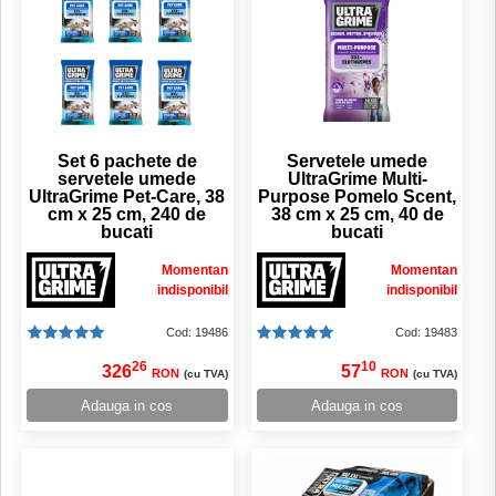
Set 6 pachete de
Servetele umede
servetele umede
UltraGrime Multi-
UltraGrime Pet-Care, 38
Purpose Pomelo Scent,
cm x 25 cm, 240 de
38 cm x 25 cm, 40 de
bucati
bucati
Momentan
Momentan
indisponibil
indisponibil
Cod: 19486
Cod: 19483
26
10
326
57
RON
RON
(cu TVA)
(cu TVA)
Adauga in cos
Adauga in cos