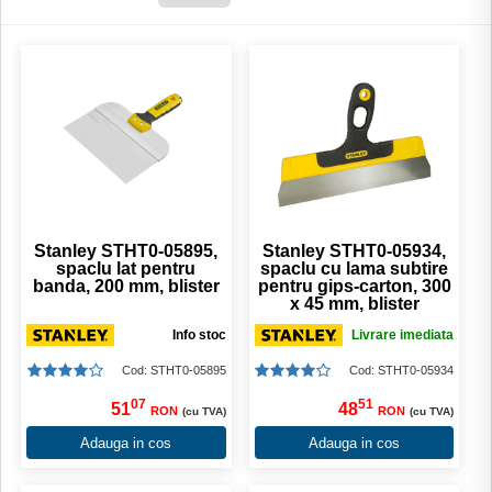
Stanley STHT0-05895,
Stanley STHT0-05934,
spaclu lat pentru
spaclu cu lama subtire
banda, 200 mm, blister
pentru gips-carton, 300
x 45 mm, blister
Info stoc
Livrare imediata
Cod: STHT0-05895
Cod: STHT0-05934
07
51
51
48
RON
RON
(cu TVA)
(cu TVA)
Adauga in cos
Adauga in cos