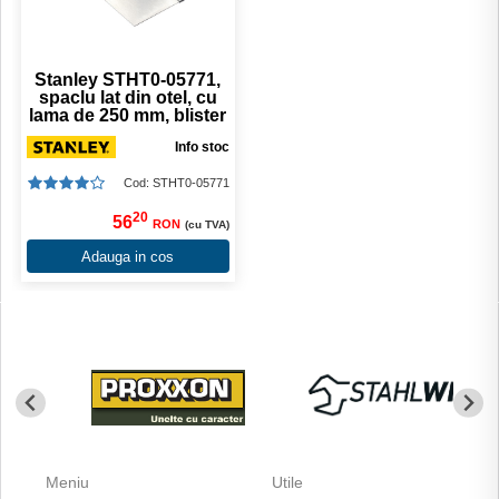
Stanley STHT0-05771,
spaclu lat din otel, cu
lama de 250 mm, blister
Info stoc
Cod: STHT0-05771
20
56
RON
(cu TVA)
Adauga in cos
Meniu
Utile