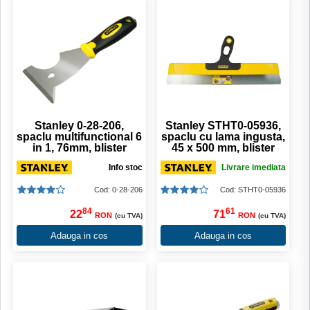
Stanley 0-28-206,
Stanley STHT0-05936,
spaclu multifunctional 6
spaclu cu lama ingusta,
in 1, 76mm, blister
45 x 500 mm, blister
Info stoc
Livrare imediata
Cod: 0-28-206
Cod: STHT0-05936
84
61
22
71
RON
RON
(cu TVA)
(cu TVA)
Adauga in cos
Adauga in cos