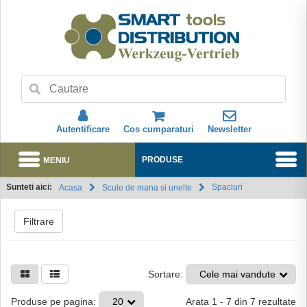
Autentificare
Cos cumparaturi
Newsletter
MENIU
PRODUSE
Sunteti aici:
Spacluri
Acasa
Scule de mana si unelte
Abonare
Filtrare
Sortare:
Cele mai vandute
Arata
1
-
7
din
7
rezultate
Produse pe pagina:
20