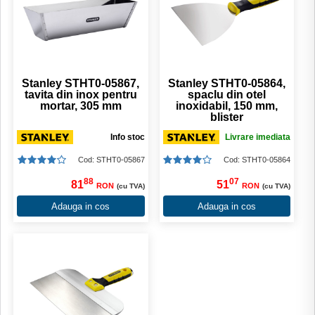
Stanley STHT0-05867,
Stanley STHT0-05864,
tavita din inox pentru
spaclu din otel
mortar, 305 mm
inoxidabil, 150 mm,
blister
Info stoc
Livrare imediata
Cod: STHT0-05867
Cod: STHT0-05864
88
07
81
51
RON
RON
(cu TVA)
(cu TVA)
Adauga in cos
Adauga in cos