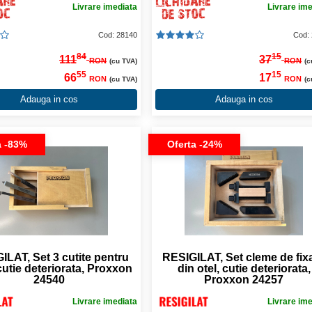
Livrare imediata
Livrare im
Cod: 28140
Cod:
84
15
111
37
RON
RON
(cu TVA)
(c
55
15
66
17
RON
RON
(cu TVA)
(c
Adauga in cos
Adauga in cos
a -83%
Oferta -24%
ILAT, Set 3 cutite pentru
RESIGILAT, Set cleme de fix
 cutie deteriorata, Proxxon
din otel, cutie deteriorata,
24540
Proxxon 24257
Livrare imediata
Livrare im