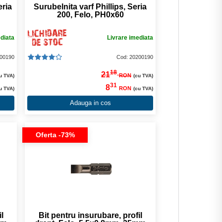
eria
Surubelnita varf Phillips, Seria
200, Felo, PH0x60
ediata
Livrare imediata
100190
Cod: 20200190
18
21
RON
u TVA)
(cu TVA)
31
8
RON
u TVA)
(cu TVA)
Adauga in cos
Oferta -73%
l
Bit pentru insurubare, profil