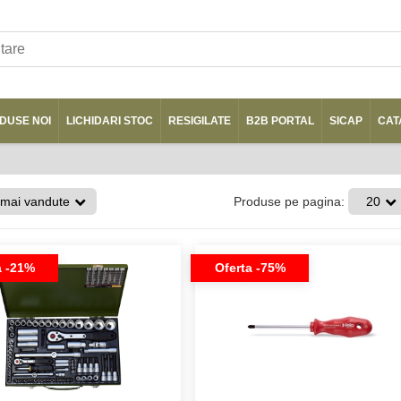
DUSE NOI
LICHIDARI STOC
RESIGILATE
B2B PORTAL
SICAP
CAT
 mai vandute
Produse pe pagina:
20
a -21%
Oferta -75%