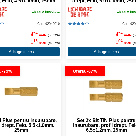
, Felo, 4.5x0.6mm, 25mm
drept, Felo, 5.0x0.8mm, 25
Livrare imediata
Livrare im
Cod: 02040010
Cod: 02
54
54
4
4
RON
RON
(cu TVA)
(c
16
04
1
1
RON
RON
(cu TVA)
(c
Adauga in cos
Adauga in cos
a -75%
Oferta -87%
N Plus pentru insurubare,
Set 2x Bit TiN Plus pentru
l drept, Felo, 5.5x1.0mm,
insurubare, profil drept, Fel
25mm
6.5x1.2mm, 25mm