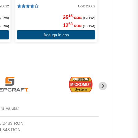
 20812
Cod: 28882
15
25
RON
u TVA)
(cu TVA)
58
12
RON
u TVA)
(cu TVA)
Adauga in cos
rs Valutar
5,2489 RON
4,548 RON