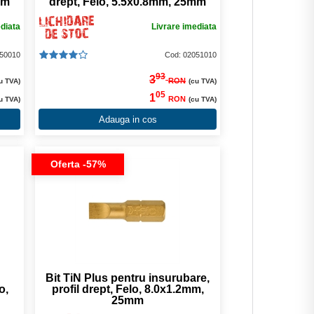
mm
drept, Felo, 5.5x0.8mm, 25mm
ediata
Livrare imediata
050010
Cod: 02051010
93
3
RON
u TVA)
(cu TVA)
05
1
RON
u TVA)
(cu TVA)
Adauga in cos
Oferta -57%
Bit TiN Plus pentru insurubare,
o,
profil drept, Felo, 8.0x1.2mm,
25mm