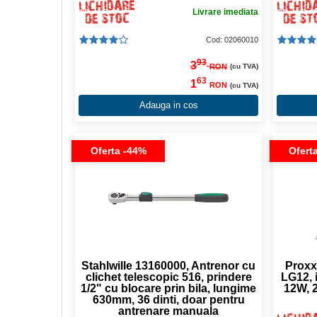
Livrare imediata
Cod: 02060010
93
3
RON
(cu TVA)
63
1
RON
(cu TVA)
Adauga in cos
Oferta -44%
Ofert
Stahlwille 13160000, Antrenor cu
Proxx
clichet telescopic 516, prindere
LG12, 
1/2" cu blocare prin bila, lungime
12W, 2
630mm, 36 dinti, doar pentru
antrenare manuala