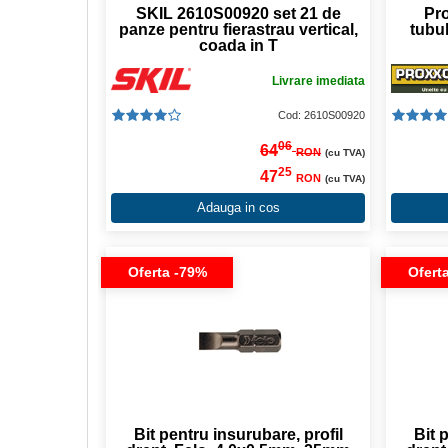
SKIL 2610S00920 set 21 de
Pr
panze pentru fierastrau vertical,
tubul
coada in T
Livrare imediata
Cod: 2610S00920
06
64
RON
(cu TVA)
25
47
RON
(cu TVA)
Adauga in cos
Oferta -79%
Ofert
Bit pentru insurubare, profil
Bit 