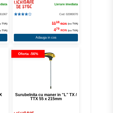
ediata
Livrare imediata
061067
Cod: 02080070
19
11
RON
u TVA)
(cu TVA)
79
4
RON
u TVA)
(cu TVA)
Adauga in cos
Oferta -56%
X
Surubelnita cu maner in “L” TX /
TTX 55 x 215mm