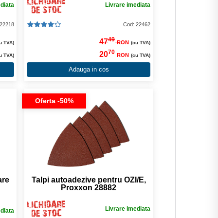
ediata
Livrare imediata
 22218
Cod: 22462
49
47
RON
u TVA)
(cu TVA)
70
20
RON
u TVA)
(cu TVA)
Adauga in cos
Oferta -50%
are
Talpi autoadezive pentru OZI/E,
Proxxon 28882
Livrare imediata
ediata