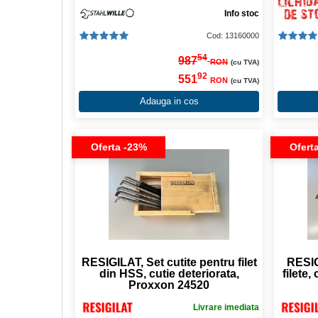
Info stoc
Cod: 13160000
54
987
RON
(cu TVA)
92
551
RON
(cu TVA)
Adauga in cos
Oferta -23%
Ofert
RESIGILAT, Set cutite pentru filet
RESIG
din HSS, cutie deteriorata,
filete,
Proxxon 24520
Livrare imediata