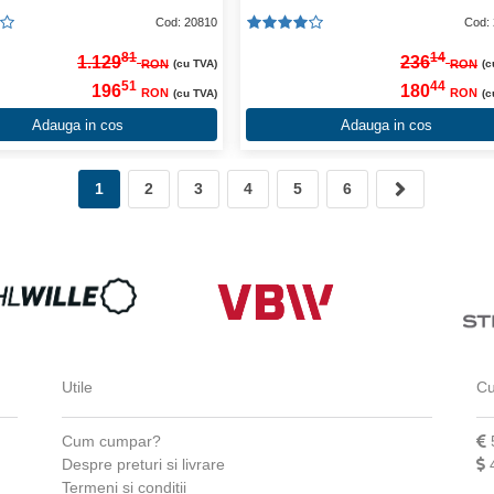
Cod: 20810
Cod:
81
14
1.129
236
RON
RON
(cu TVA)
(c
51
44
196
180
RON
RON
(cu TVA)
(c
Adauga in cos
Adauga in cos
1
2
3
4
5
6
Utile
Cu
Cum cumpar?
Despre preturi si livrare
Termeni si conditii