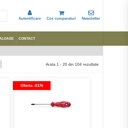
Autentificare
Cos cumparaturi
Newsletter
ALOAGE
CONTACT
Abonare
Arata
1
-
20
din
104
rezultate
Oferta -61%