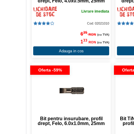
drept, Felo, 4.0x0.5mm, 25mm
drept
Livrare imediata
Cod: 02021010
35
6
RON
(cu TVA)
33
1
RON
(cu TVA)
Adauga in cos
Oferta -59%
Ofert
Bit pentru insurubare, profil
Bit Ti
drept, Felo, 6.0x1.0mm, 25mm
profi