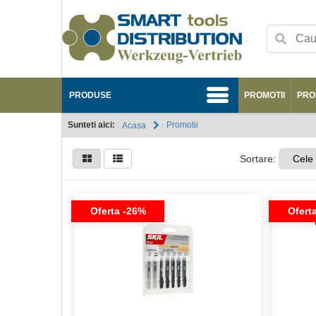
PRODUSE
PROMOTII
PRO
Sunteti aici:
Promotii
Acasa
Sortare:
Cele
Oferta -26%
Ofert