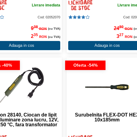
Livrare imediata
Livrare im
Cod: 02052070
Cod: 02
38
80
9
24
RON
RON
(cu TVA)
(c
35
27
2
3
RON
RON
(cu TVA)
(c
Adauga in cos
Adauga in cos
a -40%
Oferta -54%
on 28140, Ciocan de lipit
Surubelnita FLEX-DOT HE
iluminare zona lucru, 12V,
10x185mm
50 °C, fara transformator