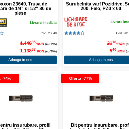
oxxon 23640, Trusa de
Surubelnita varf Pozidrive, S
are de 1/4" si 1/2" 86 de
200, Felo, PZ0 x 60
piese
Livrare im
Livrare imediata
Cod: 23640
Cod: 20
95
18
1.440
21
RON
RON
(cu TVA)
(c
57
40
1.138
5
RON
RON
(cu TVA)
(c
Adauga in cos
Adauga in cos
a -74%
Oferta -77%
pentru insurubare, profil
Bit pentru insurubare, profi