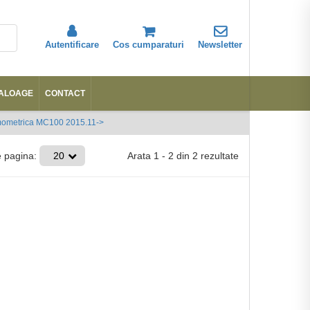
Autentificare
Cos cumparaturi
Newsletter
ALOAGE
CONTACT
Abonare
mometrica MC100 2015.11->
Arata
1
-
2
din
2
rezultate
e pagina:
20