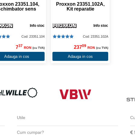
oxxon 23351.104,
Proxxon 23351.102A,
chimbator sens
Kit reparatie
Info stoc
Info stoc
Cod: 23351.104
Cod: 23351.102A
37
09
7
237
RON
RON
(cu TVA)
(cu TVA)
Adauga in cos
Adauga in cos
Utile
Cu
Cum cumpar?