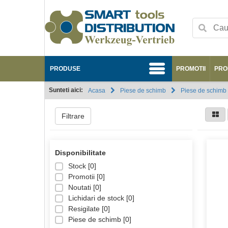
PRODUSE
PROMOTII
PRO
Sunteti aici:
Acasa
Piese de schimb
Piese de schimb
Filtrare
Disponibilitate
Stock [
0
]
Promotii [
0
]
Noutati [
0
]
Lichidari de stock [
0
]
Resigilate [
0
]
Piese de schimb [
0
]