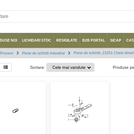
DUSE NOI
LICHIDARI STOC
RESIGILATE
B2B PORTAL
SICAP
CAT
Piese de schimb, 23351 Cheie dina
 Proxxon
Piese de schimb Industrial
Sortare:
Cele mai vandute
Produse p