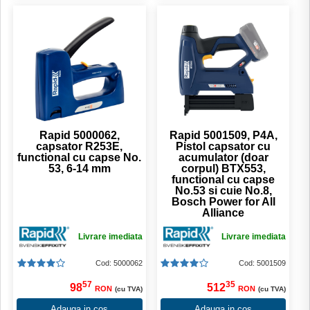
Rapid 5000062,
Rapid 5001509, P4A,
capsator R253E,
Pistol capsator cu
functional cu capse No.
acumulator (doar
53, 6-14 mm
corpul) BTX553,
functional cu capse
No.53 si cuie No.8,
Bosch Power for All
Alliance
Livrare imediata
Livrare imediata
Cod: 5000062
Cod: 5001509
57
35
98
512
RON
RON
(cu TVA)
(cu TVA)
Adauga in cos
Adauga in cos