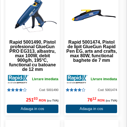
Rapid 5001490, Pistol
Rapid 5001474, Pistol
profesional GlueGun
de lipit GlueGun Rapid
PRO EG313, albastru,
Pen EG, arts and crafts,
max 100W, debit
max 80W, functional
900g/h, 195°C,
baghete de 7 mm
functional cu batoane
de 12 mm
Livrare imediata
Livrare imediata
Cod: 5001490
Cod: 5001474
03
12
251
76
RON
RON
(cu TVA)
(cu TVA)
Adauga in cos
Adauga in cos