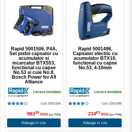
Rapid 5001506, P4A,
Rapid 5001496,
Set pistol capsator cu
Capsator electric cu
acumulator si
acumulator BTX10,
incarcator BTX553,
functional cu capse
functional cu capse
No.53, 4-10mm
No.53 si cuie No.8,
Bosch Power for All
Alliance
Livrare imediata
Livrare imediata
Cod: 5001506
Cod: 5001496
29
63
983
234
RON
RON
(cu TVA)
(cu TVA)
Adauga in cos
Adauga in cos