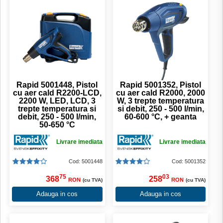
Rapid 5001448, Pistol
Rapid 5001352, Pistol
cu aer cald R2200-LCD,
cu aer cald R2000, 2000
2200 W, LED, LCD, 3
W, 3 trepte temperatura
trepte temperatura si
si debit, 250 - 500 l/min,
debit, 250 - 500 l/min,
60-600 °C, + geanta
50-650 °C
Livrare imediata
Livrare imediata
Cod: 5001448
Cod: 5001352
75
03
368
258
RON
RON
(cu TVA)
(cu TVA)
Adauga in cos
Adauga in cos