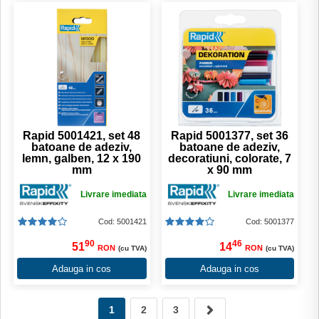
Rapid 5001421, set 48
Rapid 5001377, set 36
batoane de adeziv,
batoane de adeziv,
lemn, galben, 12 x 190
decoratiuni, colorate, 7
mm
x 90 mm
Livrare imediata
Livrare imediata
Cod: 5001421
Cod: 5001377
90
46
51
14
RON
RON
(cu TVA)
(cu TVA)
Adauga in cos
Adauga in cos
1
2
3