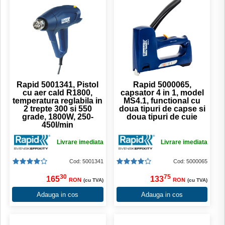
Rapid 5001341, Pistol
Rapid 5000065,
cu aer cald R1800,
capsator 4 in 1, model
temperatura reglabila in
MS4.1, functional cu
2 trepte 300 si 550
doua tipuri de capse si
grade, 1800W, 250-
doua tipuri de cuie
450l/min
Livrare imediata
Livrare imediata
Cod: 5001341
Cod: 5000065
30
75
165
133
RON
RON
(cu TVA)
(cu TVA)
Adauga in cos
Adauga in cos