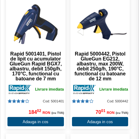
Rapid 5001401, Pistol
Rapid 5000442, Pistol
de lipit cu acumulator
GlueGun EG212,
GlueGun Rapid BGX7,
albastru, max 200W,
albastru, debit 150g/h,
debit 250g/h, 190°C,
170°C, functional cu
functional cu batoane
batoane de 7 mm
de 12 mm
Livrare imediata
Livrare imediata
Cod: 5001401
Cod: 5000442
02
01
184
70
RON
RON
(cu TVA)
(cu TVA)
Adauga in cos
Adauga in cos