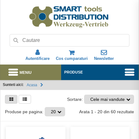
Autentificare
Cos cumparaturi
Newsletter
MENIU
PRODUSE
Sunteti aici:
Acasa
Abonare
Sortare:
Cele mai vandute
Arata
1
-
20
din
60
rezultate
Produse pe pagina:
20