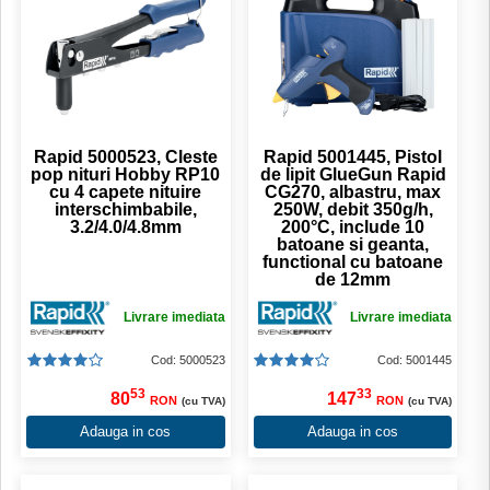
Rapid 5000523, Cleste
Rapid 5001445, Pistol
pop nituri Hobby RP10
de lipit GlueGun Rapid
cu 4 capete nituire
CG270, albastru, max
interschimbabile,
250W, debit 350g/h,
3.2/4.0/4.8mm
200°C, include 10
batoane si geanta,
functional cu batoane
de 12mm
Livrare imediata
Livrare imediata
Cod: 5000523
Cod: 5001445
53
33
80
147
RON
RON
(cu TVA)
(cu TVA)
Adauga in cos
Adauga in cos