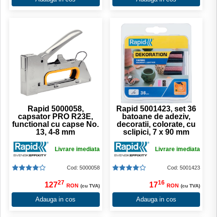
Rapid 5000058,
Rapid 5001423, set 36
capsator PRO R23E,
batoane de adeziv,
functional cu capse No.
decoratii, colorate, cu
13, 4-8 mm
sclipici, 7 x 90 mm
Livrare imediata
Livrare imediata
Cod: 5000058
Cod: 5001423
27
16
127
17
RON
RON
(cu TVA)
(cu TVA)
Adauga in cos
Adauga in cos