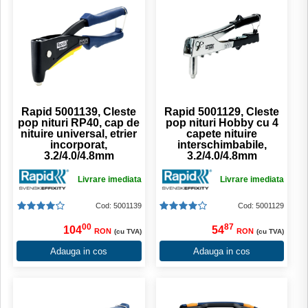
Rapid 5001139, Cleste
Rapid 5001129, Cleste
pop nituri RP40, cap de
pop nituri Hobby cu 4
nituire universal, etrier
capete nituire
incorporat,
interschimbabile,
3.2/4.0/4.8mm
3.2/4.0/4.8mm
Livrare imediata
Livrare imediata
Cod: 5001139
Cod: 5001129
00
87
104
54
RON
RON
(cu TVA)
(cu TVA)
Adauga in cos
Adauga in cos