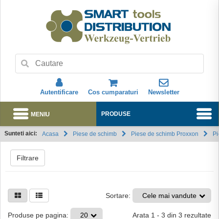
Autentificare
Cos cumparaturi
Newsletter
MENIU
PRODUSE
Sunteti aici:
Acasa
Piese de schimb
Piese de schimb Proxxon
Pi
Abonare
Filtrare
Sortare:
Cele mai vandute
Arata
1
-
3
din
3
rezultate
Produse pe pagina:
20