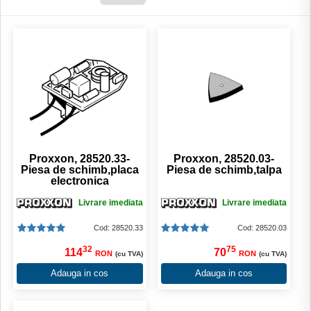
Proxxon, 28520.33-
Proxxon, 28520.03-
Piesa de schimb,placa
Piesa de schimb,talpa
electronica
Livrare imediata
Livrare imediata
Cod: 28520.33
Cod: 28520.03
32
75
114
70
RON
RON
(cu TVA)
(cu TVA)
Adauga in cos
Adauga in cos