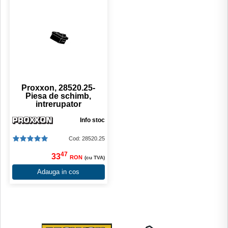
Proxxon, 28520.25-
Piesa de schimb,
intrerupator
Info stoc
Cod: 28520.25
47
33
RON
(cu TVA)
Adauga in cos