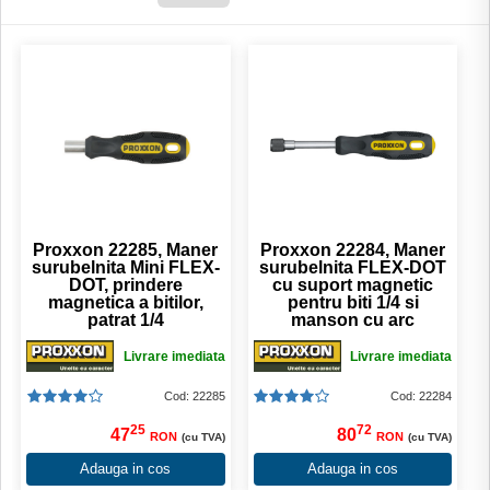
Proxxon 22285, Maner
Proxxon 22284, Maner
surubelnita Mini FLEX-
surubelnita FLEX-DOT
DOT, prindere
cu suport magnetic
magnetica a bitilor,
pentru biti 1/4 si
patrat 1/4
manson cu arc
Livrare imediata
Livrare imediata
Cod: 22285
Cod: 22284
25
72
47
80
RON
RON
(cu TVA)
(cu TVA)
Adauga in cos
Adauga in cos