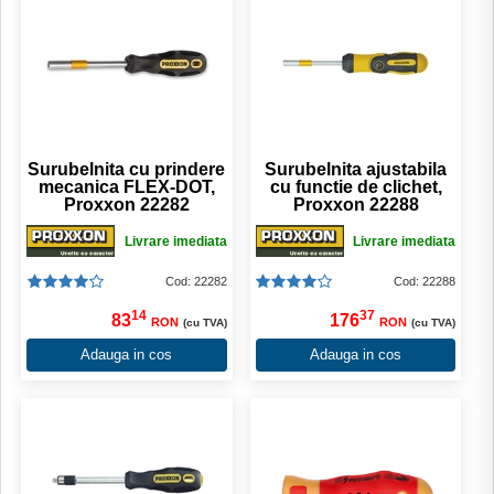
Surubelnita cu prindere
Surubelnita ajustabila
mecanica FLEX-DOT,
cu functie de clichet,
Proxxon 22282
Proxxon 22288
Livrare imediata
Livrare imediata
Cod: 22282
Cod: 22288
14
37
83
176
RON
RON
(cu TVA)
(cu TVA)
Adauga in cos
Adauga in cos