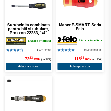
Surubelnita combinata
Maner E-SMART, Seria
pentru biti si tubulare,
Felo
Proxxon 22283, 1/4"
Livrare imediata
Livrare imediata
Cod: 22283
Cod: 06310500
23
78
73
115
RON
RON
(cu TVA)
(cu TVA)
Adauga in cos
Adauga in cos