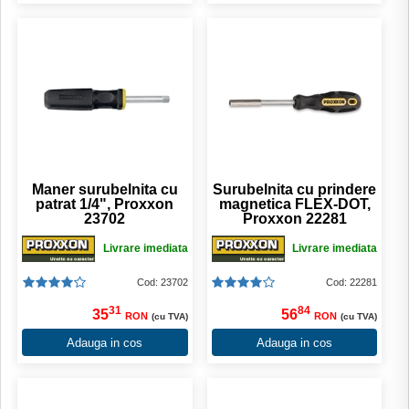
Maner surubelnita cu
Surubelnita cu prindere
patrat 1/4", Proxxon
magnetica FLEX-DOT,
23702
Proxxon 22281
Livrare imediata
Livrare imediata
Cod: 23702
Cod: 22281
31
84
35
56
RON
RON
(cu TVA)
(cu TVA)
Adauga in cos
Adauga in cos