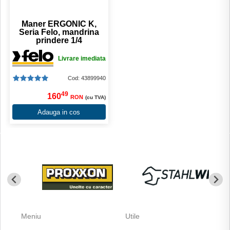
Maner ERGONIC K,
Seria Felo, mandrina
prindere 1/4
Livrare imediata
Cod: 43899940
49
160
RON
(cu TVA)
Adauga in cos
Meniu
Utile