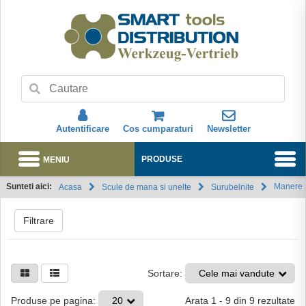
Autentificare
Cos cumparaturi
Newsletter
MENIU
PRODUSE
Sunteti aici:
Manere 
Acasa
Scule de mana si unelte
Surubelnite
Abonare
Filtrare
Sortare:
Cele mai vandute
Arata
1
-
9
din
9
rezultate
Produse pe pagina:
20