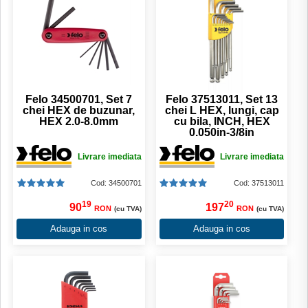
Felo 34500701, Set 7
Felo 37513011, Set 13
chei HEX de buzunar,
chei L HEX, lungi, cap
HEX 2.0-8.0mm
cu bila, INCH, HEX
0.050in-3/8in
Livrare imediata
Livrare imediata
Cod: 34500701
Cod: 37513011
19
20
90
197
RON
RON
(cu TVA)
(cu TVA)
Adauga in cos
Adauga in cos