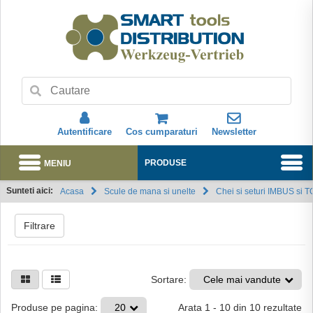
Autentificare
Cos cumparaturi
Newsletter
MENIU
PRODUSE
Sunteti aici:
Acasa
Scule de mana si unelte
Chei si seturi IMBUS si 
Abonare
Filtrare
Sortare:
Cele mai vandute
Arata
1
-
10
din
10
rezultate
Produse pe pagina:
20