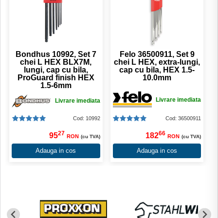
Bondhus 10992, Set 7
Felo 36500911, Set 9
chei L HEX BLX7M,
chei L HEX, extra-lungi,
lungi, cap cu bila,
cap cu bila, HEX 1.5-
ProGuard finish HEX
10.0mm
1.5-6mm
Livrare imediata
Livrare imediata
Cod: 10992
Cod: 36500911
27
66
95
182
RON
RON
(cu TVA)
(cu TVA)
Adauga in cos
Adauga in cos