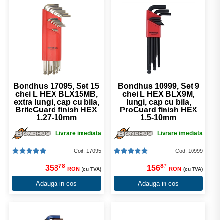
Bondhus 17095, Set 15
Bondhus 10999, Set 9
chei L HEX BLX15MB,
chei L HEX BLX9M,
extra lungi, cap cu bila,
lungi, cap cu bila,
BriteGuard finish HEX
ProGuard finish HEX
1.27-10mm
1.5-10mm
Livrare imediata
Livrare imediata
Cod: 17095
Cod: 10999
78
87
358
156
RON
RON
(cu TVA)
(cu TVA)
Adauga in cos
Adauga in cos