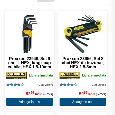
Proxxon 23946, Set 9
Proxxon 23956, Set 8
chei L HEX, lungi, cap
chei HEX de buzunar,
cu bila, HEX 1.5-10mm
HEX 1.5-8mm
Livrare imediata
Livrare imediata
Cod: 23946
Cod: 23956
66
19
92
59
RON
RON
(cu TVA)
(cu TVA)
Adauga in cos
Adauga in cos