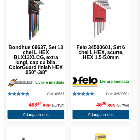
Bondhus 69637, Set 13
Felo 34500601, Set 6
chei L HEX
chei L HEX, scurte,
BLX13XLCG, extra
HEX 1.5-5.0mm
lungi, cap cu bila,
ColorGuard finish HEX
.050"-3/8"
Livrare imediata
Livrare imediata
Cod: 69637
Cod: 34500601
34
36
488
46
RON
RON
(cu TVA)
(cu TVA)
Adauga in cos
Adauga in cos