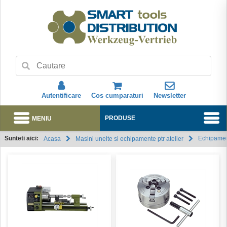
Autentificare
Cos cumparaturi
Newsletter
MENIU
PRODUSE
Sunteti aici:
Echipament
Acasa
Masini unelte si echipamente ptr atelier
Abonare