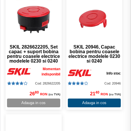
SKIL 2826622205, Set
SKIL 20946, Capac
capac + suport bobina
bobina pentru coasele
pentru coasele electrice
electrice modelele 0230
modelele 0230 si 0240
si 0240
Momentan
Info stoc
indisponibil
Cod: 2826622205
Cod: 20946
80
40
26
21
RON
RON
(cu TVA)
(cu TVA)
Adauga in cos
Adauga in cos