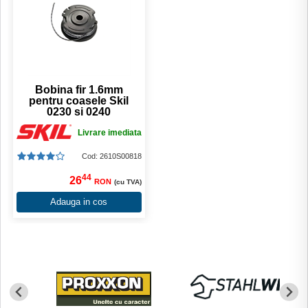
Bobina fir 1.6mm
pentru coasele Skil
0230 si 0240
Livrare imediata
Cod: 2610S00818
44
26
RON
(cu TVA)
Adauga in cos