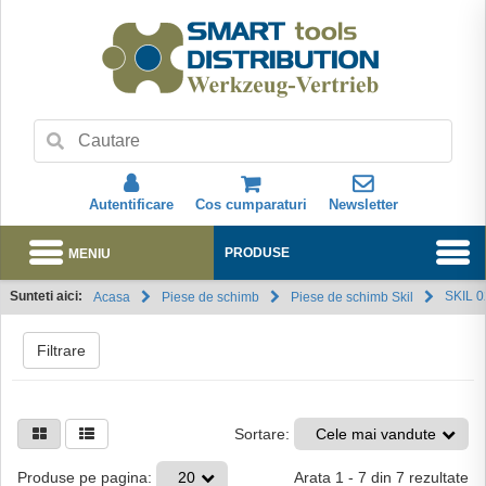
Autentificare
Cos cumparaturi
Newsletter
MENIU
PRODUSE
Sunteti aici:
SKIL 0
Acasa
Piese de schimb
Piese de schimb Skil
Abonare
Filtrare
Sortare:
Cele mai vandute
Arata
1
-
7
din
7
rezultate
Produse pe pagina:
20