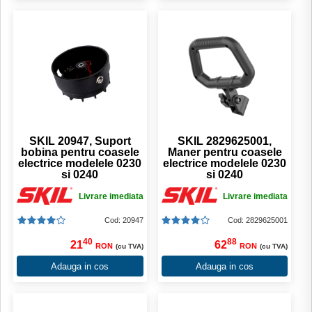
SKIL 20947, Suport
SKIL 2829625001,
bobina pentru coasele
Maner pentru coasele
electrice modelele 0230
electrice modelele 0230
si 0240
si 0240
Livrare imediata
Livrare imediata
Cod: 20947
Cod: 2829625001
40
88
21
62
RON
RON
(cu TVA)
(cu TVA)
Adauga in cos
Adauga in cos