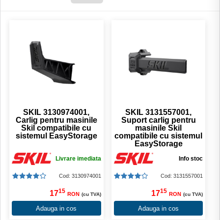
SKIL 3130974001,
SKIL 3131557001,
Carlig pentru masinile
Suport carlig pentru
Skil compatibile cu
masinile Skil
sistemul EasyStorage
compatibile cu sistemul
EasyStorage
Livrare imediata
Info stoc
Cod: 3130974001
Cod: 3131557001
15
15
17
17
RON
RON
(cu TVA)
(cu TVA)
Adauga in cos
Adauga in cos