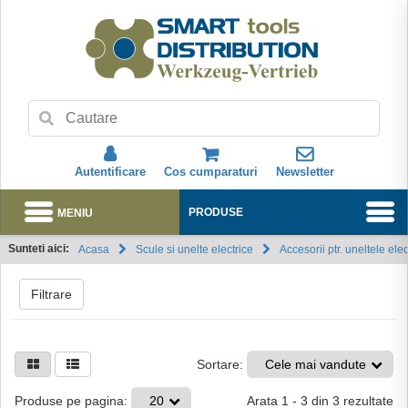
Autentificare
Cos cumparaturi
Newsletter
MENIU
PRODUSE
Sunteti aici:
Acasa
Scule si unelte electrice
Accesorii ptr. uneltele elec
Abonare
Filtrare
Sortare:
Cele mai vandute
Arata
1
-
3
din
3
rezultate
Produse pe pagina:
20