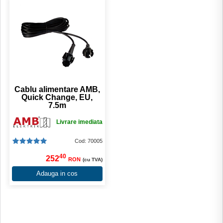
Cablu alimentare AMB,
Quick Change, EU,
7.5m
Livrare imediata
Cod: 70005
40
252
RON
(cu TVA)
Adauga in cos