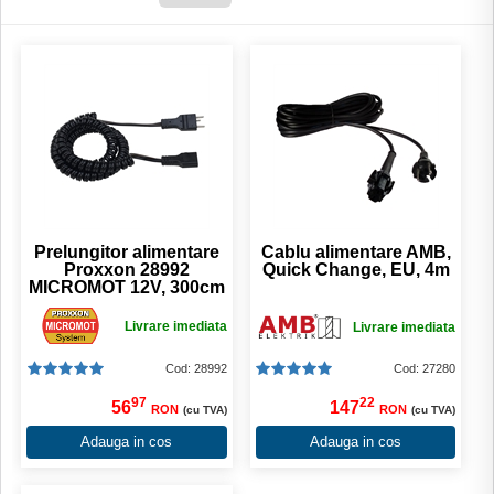
Prelungitor alimentare
Cablu alimentare AMB,
Proxxon 28992
Quick Change, EU, 4m
MICROMOT 12V, 300cm
Livrare imediata
Livrare imediata
Cod: 28992
Cod: 27280
97
22
56
147
RON
RON
(cu TVA)
(cu TVA)
Adauga in cos
Adauga in cos