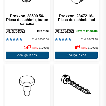
Proxxon, 28500.56-
Proxxon, 28472.18-
Piesa de schimb, buton
Piesa de schimb,inel
carcasa
Info stoc
Livrare imediata
Cod: 28500.56
Cod: 28472.18
73
08
14
9
RON
RON
(cu TVA)
(cu TVA)
Adauga in cos
Adauga in cos