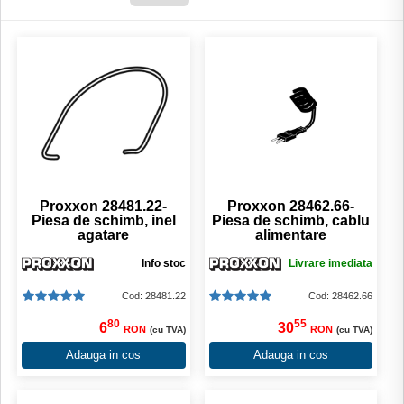
Proxxon 28481.22-
Proxxon 28462.66-
Piesa de schimb, inel
Piesa de schimb, cablu
agatare
alimentare
Info stoc
Livrare imediata
Cod: 28481.22
Cod: 28462.66
80
55
6
30
RON
RON
(cu TVA)
(cu TVA)
Adauga in cos
Adauga in cos