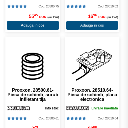
Cod: 28500.75
Cod: 28510.82
45
96
55
16
RON
RON
(cu TVA)
(cu TVA)
Adauga in cos
Adauga in cos
Proxxon, 28500.61-
Proxxon, 28510.64-
Piesa de schimb, surub
Piesa de schimb, placa
infiletant tija
electronica
Info stoc
Livrare imediata
Cod: 28500.61
Cod: 28510.64
29
00