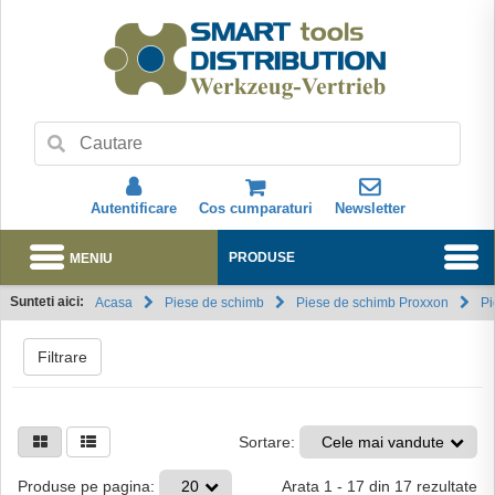
Autentificare
Cos cumparaturi
Newsletter
MENIU
PRODUSE
Sunteti aici:
Acasa
Piese de schimb
Piese de schimb Proxxon
Pi
Abonare
Filtrare
Sortare:
Cele mai vandute
Arata
1
-
17
din
17
rezultate
Produse pe pagina:
20