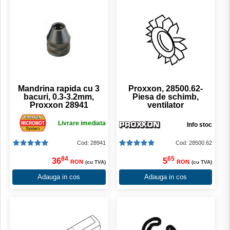
Mandrina rapida cu 3
Proxxon, 28500.62-
bacuri, 0.3-3.2mm,
Piesa de schimb,
Proxxon 28941
ventilator
Livrare imediata
Info stoc
Cod: 28941
Cod: 28500.62
84
65
36
5
RON
RON
(cu TVA)
(cu TVA)
Adauga in cos
Adauga in cos