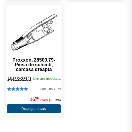
Proxxon, 28500.79-
Piesa de schimb,
carcasa dreapta
Livrare imediata
Cod: 28500.79
96
16
RON
(cu TVA)
Adauga in cos