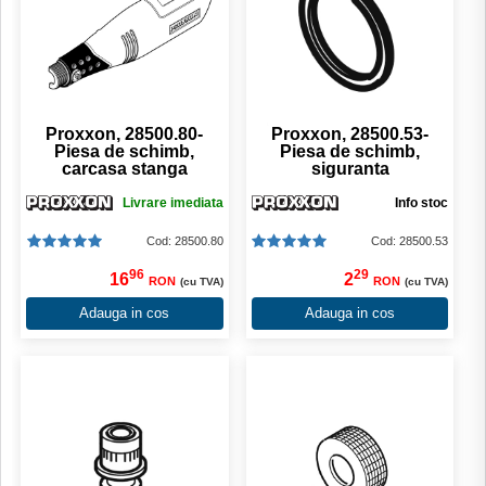
Proxxon, 28500.80-
Proxxon, 28500.53-
Piesa de schimb,
Piesa de schimb,
carcasa stanga
siguranta
Livrare imediata
Info stoc
Cod: 28500.80
Cod: 28500.53
96
29
16
2
RON
RON
(cu TVA)
(cu TVA)
Adauga in cos
Adauga in cos