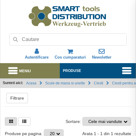
Autentificare
Cos cumparaturi
Newsletter
MENIU
PRODUSE
Sunteti aici:
Acasa
Scule de mana si unelte
Clesti
Clesti pentru a
Abonare
Filtrare
Sortare:
Cele mai vandute
Arata
1
-
1
din
1
rezultate
Produse pe pagina:
20