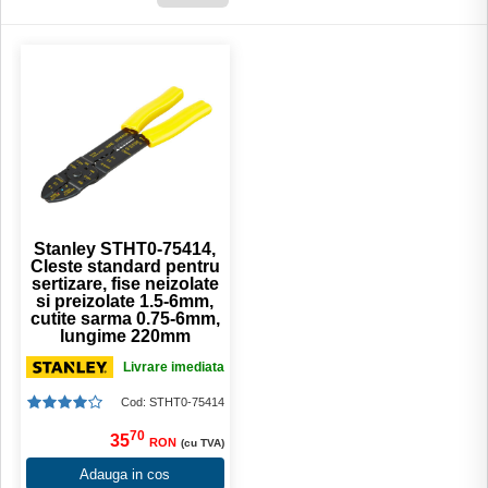
Stanley STHT0-75414,
Cleste standard pentru
sertizare, fise neizolate
si preizolate 1.5-6mm,
cutite sarma 0.75-6mm,
lungime 220mm
Livrare imediata
Cod: STHT0-75414
70
35
RON
(cu TVA)
Adauga in cos