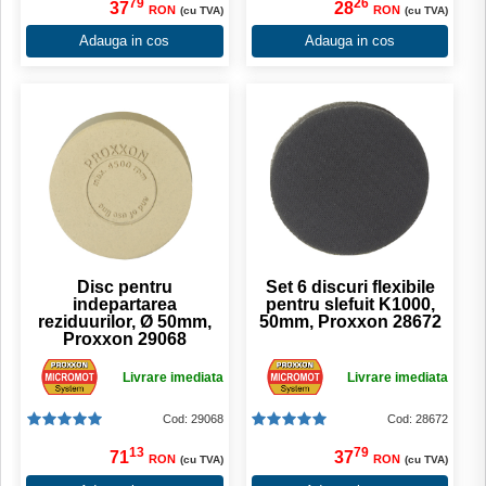
79
26
37
28
RON
RON
(cu TVA)
(cu TVA)
Adauga in cos
Adauga in cos
Disc pentru
Set 6 discuri flexibile
indepartarea
pentru slefuit K1000,
reziduurilor, Ø 50mm,
50mm, Proxxon 28672
Proxxon 29068
Livrare imediata
Livrare imediata
Cod: 29068
Cod: 28672
13
79
71
37
RON
RON
(cu TVA)
(cu TVA)