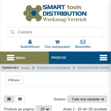
Autentificare
Cos cumparaturi
Newsletter
MENIU
PRODUSE
Sunteti aici:
Accesorii pentru slefuire
Acasa
Accesorii si consumabile
Abonare
Filtrare
Sortare:
Cele mai vandute
Arata
1
-
20
din
20
rezultate
Produse pe pagina:
20