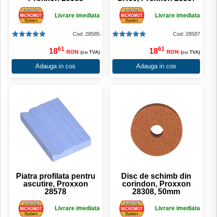
Livrare imediata
Livrare imediata
Cod: 28585
Cod: 28587
61
61
18
18
RON
RON
(cu TVA)
(cu TVA)
Adauga in cos
Adauga in cos
Piatra profilata pentru
Disc de schimb din
ascutire, Proxxon
corindon, Proxxon
28578
28308, 50mm
Livrare imediata
Livrare imediata