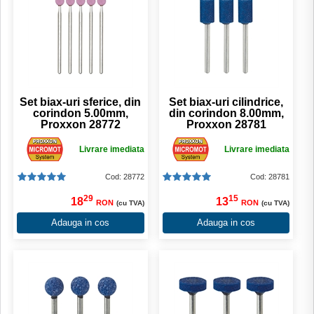
Set biax-uri sferice, din
Set biax-uri cilindrice,
corindon 5.00mm,
din corindon 8.00mm,
Proxxon 28772
Proxxon 28781
Livrare imediata
Livrare imediata
Cod: 28772
Cod: 28781
29
15
18
13
RON
RON
(cu TVA)
(cu TVA)
Adauga in cos
Adauga in cos