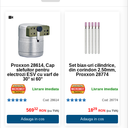
Proxxon 28614, Cap
Set biax-uri cilindrice,
slefuitor pentru
din corindon 2.50mm,
electrozi ESV cu varf de
Proxxon 28774
30° si 60°
Livrare imediata
Livrare imediata
Cod: 28614
Cod: 28774
32
29
569
18
RON
RON
(cu TVA)
(cu TVA)
Adauga in cos
Adauga in cos