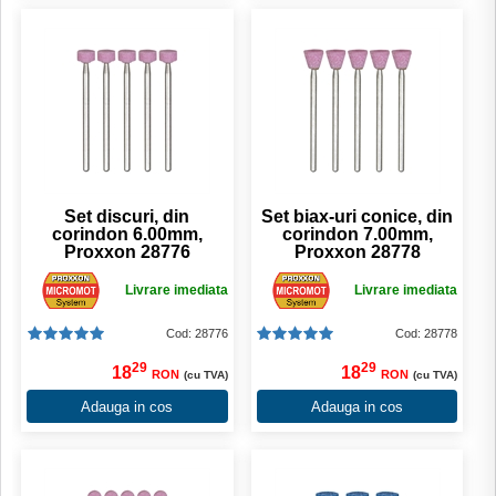
Set discuri, din
Set biax-uri conice, din
corindon 6.00mm,
corindon 7.00mm,
Proxxon 28776
Proxxon 28778
Livrare imediata
Livrare imediata
Cod: 28776
Cod: 28778
29
29
18
18
RON
RON
(cu TVA)
(cu TVA)
Adauga in cos
Adauga in cos