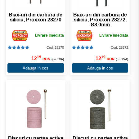
Biax-uri din carbura de
Biax-uri din carbura de
siliciu, Proxxon 28270
siliciu, Proxxon 28272,
Ø8,0mm
Livrare imediata
Livrare imediata
Cod: 28270
Cod: 28272
19
19
12
12
RON
RON
(cu TVA)
(cu TVA)
Adauga in cos
Adauga in cos
Discuri cu partea activa
Discuri cu partea activa