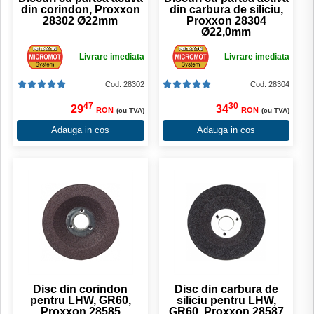
din corindon, Proxxon
din carbura de siliciu,
28302 Ø22mm
Proxxon 28304
Ø22,0mm
Livrare imediata
Livrare imediata
Cod: 28302
Cod: 28304
47
30
29
34
RON
RON
(cu TVA)
(cu TVA)
Adauga in cos
Adauga in cos
Disc din corindon
Disc din carbura de
pentru LHW, GR60,
siliciu pentru LHW,
Proxxon 28585
GR60, Proxxon 28587