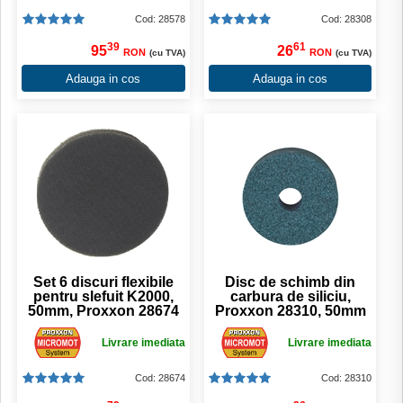
Cod: 28578
Cod: 28308
39
61
95
26
RON
RON
(cu TVA)
(cu TVA)
Adauga in cos
Adauga in cos
Set 6 discuri flexibile
Disc de schimb din
pentru slefuit K2000,
carbura de siliciu,
50mm, Proxxon 28674
Proxxon 28310, 50mm
Livrare imediata
Livrare imediata
Cod: 28674
Cod: 28310