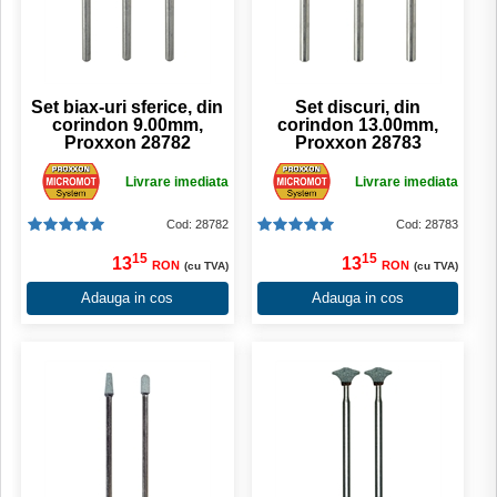
Set biax-uri sferice, din
Set discuri, din
corindon 9.00mm,
corindon 13.00mm,
Proxxon 28782
Proxxon 28783
Livrare imediata
Livrare imediata
Cod: 28782
Cod: 28783
15
15
13
13
RON
RON
(cu TVA)
(cu TVA)
Adauga in cos
Adauga in cos