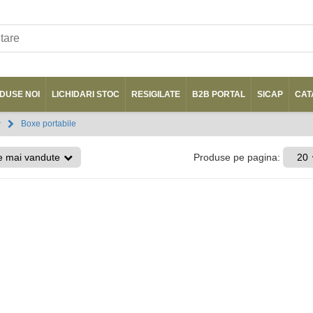
DUSE NOI
LICHIDARI STOC
RESIGILATE
B2B PORTAL
SICAP
CAT
Boxe portabile
r
e mai vandute
Produse pe pagina:
20