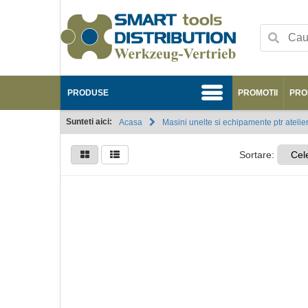
PRODUSE
PROMOTII
PRO
Sunteti aici:
Acasa
Masini unelte si echipamente ptr atelie
Sortare:
Cel