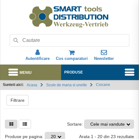
Autentificare
Cos cumparaturi
Newsletter
MENIU
PRODUSE
Sunteti aici:
Ciocane
Acasa
Scule de mana si unelte
Abonare
Filtrare
Sortare:
Cele mai vandute
Arata
1
-
20
din
23
rezultate
Produse pe pagina:
20