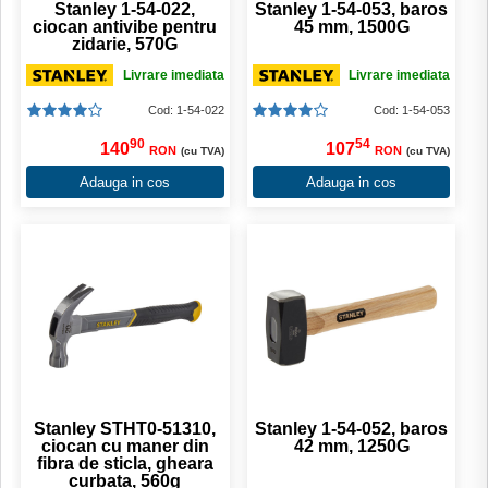
Stanley 1-54-022,
Stanley 1-54-053, baros
ciocan antivibe pentru
45 mm, 1500G
zidarie, 570G
Livrare imediata
Livrare imediata
Cod: 1-54-022
Cod: 1-54-053
90
54
140
107
RON
RON
(cu TVA)
(cu TVA)
Adauga in cos
Adauga in cos
Stanley STHT0-51310,
Stanley 1-54-052, baros
ciocan cu maner din
42 mm, 1250G
fibra de sticla, gheara
curbata, 560g