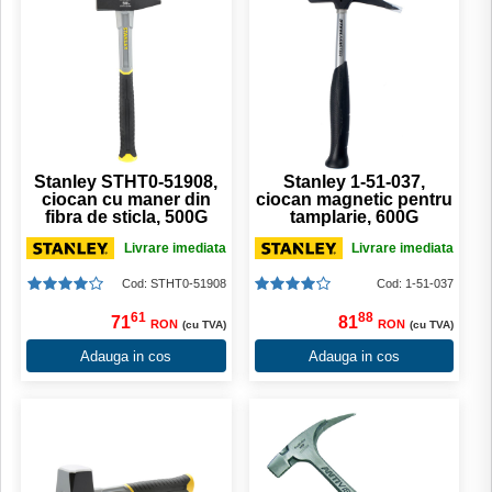
Stanley STHT0-51908,
Stanley 1-51-037,
ciocan cu maner din
ciocan magnetic pentru
fibra de sticla, 500G
tamplarie, 600G
Livrare imediata
Livrare imediata
Cod: STHT0-51908
Cod: 1-51-037
61
88
71
81
RON
RON
(cu TVA)
(cu TVA)
Adauga in cos
Adauga in cos