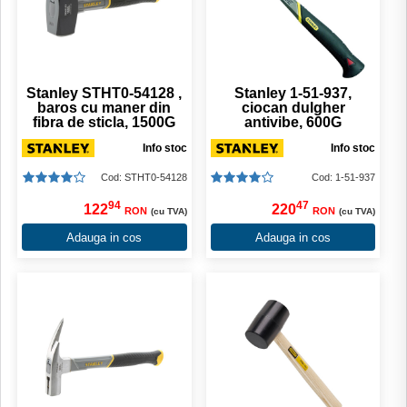
Stanley STHT0-54128 ,
Stanley 1-51-937,
baros cu maner din
ciocan dulgher
fibra de sticla, 1500G
antivibe, 600G
Info stoc
Info stoc
Cod: STHT0-54128
Cod: 1-51-937
94
47
122
220
RON
RON
(cu TVA)
(cu TVA)
Adauga in cos
Adauga in cos