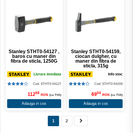
Stanley STHT0-54127 ,
Stanley STHT0-54159,
baros cu maner din
ciocan dulgher, cu
fibra de sticla, 1250G
maner din fibra de
sticla, 315g
Livrare imediata
Info stoc
Cod: STHT0-54127
Cod: STHT0-54159
68
04
112
69
RON
RON
(cu TVA)
(cu TVA)
Adauga in cos
Adauga in cos
1
2