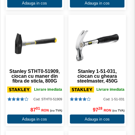
Adauga in cos
Adauga in cos
Stanley STHT0-51909,
Stanley 1-51-031,
ciocan cu maner din
ciocan cu gheara
fibra de sticla, 800G
steelmaster, 450G
Livrare imediata
Livrare imediata
Cod: STHT0-51909
Cod: 1-51-031
01
28
87
97
RON
RON
(cu TVA)
(cu TVA)
Adauga in cos
Adauga in cos