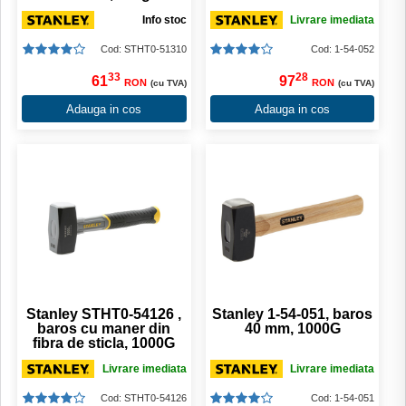
Info stoc
Livrare imediata
Cod: STHT0-51310
Cod: 1-54-052
33
28
61
97
RON
RON
(cu TVA)
(cu TVA)
Adauga in cos
Adauga in cos
Stanley STHT0-54126 ,
Stanley 1-54-051, baros
baros cu maner din
40 mm, 1000G
fibra de sticla, 1000G
Livrare imediata
Livrare imediata
Cod: STHT0-54126
Cod: 1-54-051