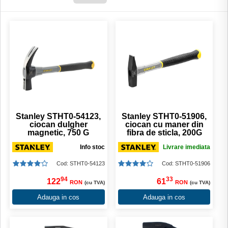
Stanley STHT0-54123,
Stanley STHT0-51906,
ciocan dulgher
ciocan cu maner din
magnetic, 750 G
fibra de sticla, 200G
Info stoc
Livrare imediata
Cod: STHT0-54123
Cod: STHT0-51906
94
33
122
61
RON
RON
(cu TVA)
(cu TVA)
Adauga in cos
Adauga in cos