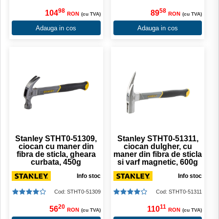
98
58
104
89
RON
RON
(cu TVA)
(cu TVA)
Adauga in cos
Adauga in cos
Stanley STHT0-51309,
Stanley STHT0-51311,
ciocan cu maner din
ciocan dulgher, cu
fibra de sticla, gheara
maner din fibra de sticla
curbata, 450g
si varf magnetic, 600g
Info stoc
Info stoc
Cod: STHT0-51309
Cod: STHT0-51311
20
11
56
110
RON
RON
(cu TVA)
(cu TVA)