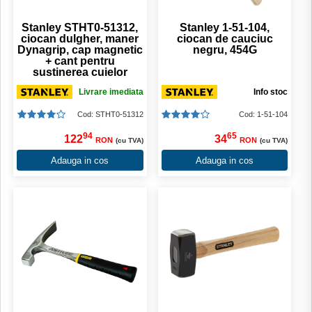
Stanley STHT0-51312,
Stanley 1-51-104,
ciocan dulgher, maner
ciocan de cauciuc
Dynagrip, cap magnetic
negru, 454G
+ cant pentru
sustinerea cuielor
Livrare imediata
Info stoc
Cod: STHT0-51312
Cod: 1-51-104
94
65
122
34
RON
RON
(cu TVA)
(cu TVA)
Adauga in cos
Adauga in cos