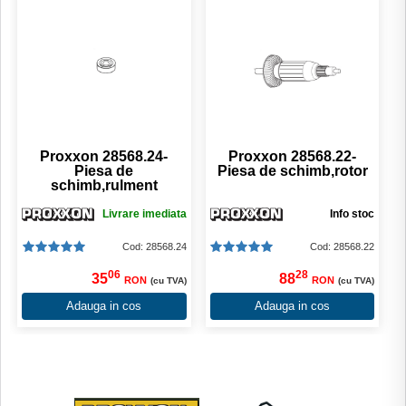
Proxxon 28568.24-
Proxxon 28568.22-
Piesa de
Piesa de schimb,rotor
schimb,rulment
Livrare imediata
Info stoc
Cod: 28568.24
Cod: 28568.22
06
28
35
88
RON
RON
(cu TVA)
(cu TVA)
Adauga in cos
Adauga in cos