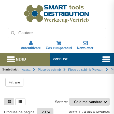
Autentificare
Cos cumparaturi
Newsletter
MENIU
PRODUSE
Sunteti aici:
Acasa
Piese de schimb
Piese de schimb Proxxon
Pi
Abonare
Filtrare
Sortare:
Cele mai vandute
Arata
1
-
4
din
4
rezultate
Produse pe pagina:
20