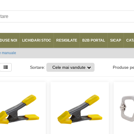
DUSE NOI
LICHIDARI STOC
RESIGILATE
B2B PORTAL
SICAP
CAT
e manuale
Sortare:
Cele mai vandute
Produse p