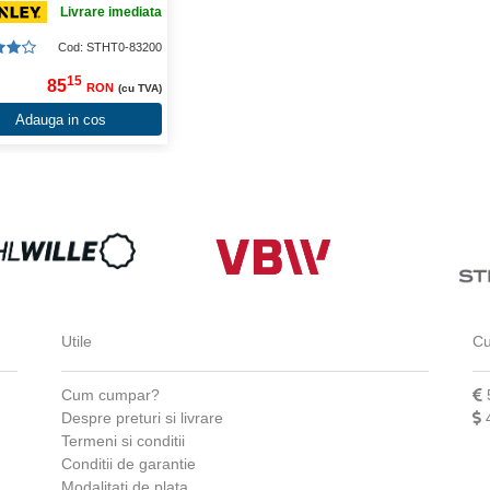
Livrare imediata
Cod: STHT0-83200
15
85
RON
(cu TVA)
Adauga in cos
Utile
Cu
Cum cumpar?
Despre preturi si livrare
Termeni si conditii
Conditii de garantie
Modalitati de plata