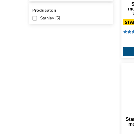
S
me
Producatori
Stanley [
5
]
Sta
me