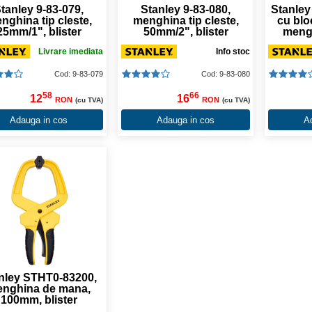
tanley 9-83-079,
Stanley 9-83-080,
Stanley 
nghina tip cleste,
menghina tip cleste,
cu blo
25mm/1", blister
50mm/2", blister
meng
Livrare imediata
Info stoc
Cod: 9-83-079
Cod: 9-83-080
58
66
12
16
RON
RON
(cu TVA)
(cu TVA)
Adauga in cos
Adauga in cos
A
nley STHT0-83200,
nghina de mana,
100mm, blister