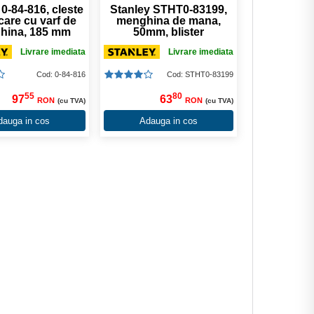
0-84-816, cleste
Stanley STHT0-83199,
care cu varf de
menghina de mana,
hina, 185 mm
50mm, blister
Livrare imediata
Livrare imediata
Cod: 0-84-816
Cod: STHT0-83199
55
80
97
63
RON
RON
(cu TVA)
(cu TVA)
dauga in cos
Adauga in cos