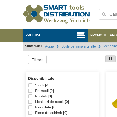
PRODUSE
PROMOTII
PRO
Sunteti aici:
Menghin
Acasa
Scule de mana si unelte
Filtrare
Disponibilitate
Stock [
4
]
Promotii [
0
]
Noutati [
0
]
Lichidari de stock [
0
]
Resigilate [
0
]
Piese de schimb [
0
]