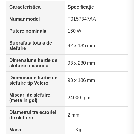
Caracteristica
Specificație
Numar model
F0157347AA
Putere nominala
160 W
Suprafata totala de
92 x 185 mm
slefuire
Dimensiune hartie de
93 x 230 mm
slefuire obisnuita
Dimensiune hartie de
93 x 186 mm
slefuire tip Velcro
Miscari de slefuire
24000 rpm
(mers in gol)
Diametrul traiectoriei
2 mm
de slefuire
Masa
1.1 Kg