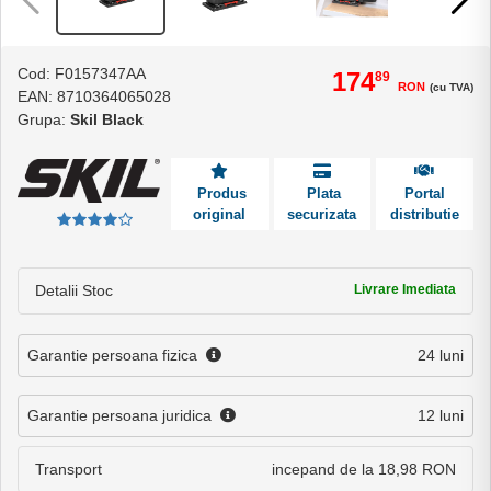
Cod: F0157347AA
174
89
RON
(cu TVA)
EAN: 8710364065028
Grupa:
Skil Black
Produs
Plata
Portal
original
securizata
distributie
Detalii Stoc
Livrare Imediata
Garantie persoana fizica
24 luni
Garantie persoana juridica
12 luni
Transport
incepand de la 18,98 RON