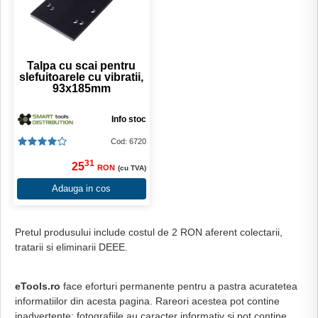
Talpa cu scai pentru
slefuitoarele cu vibratii,
93x185mm
Info stoc
Cod: 6720
31
25
RON
(cu TVA)
Adauga in cos
Pretul produsului include costul de 2 RON aferent colectarii,
tratarii si eliminarii DEEE.
eTools.ro
face eforturi permanente pentru a pastra acuratetea
informatiilor din acesta pagina. Rareori acestea pot contine
inadvertente: fotografiile au caracter informativ si pot contine