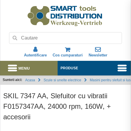
Autentificare
Cos cumparaturi
Newsletter
MENIU
PRODUSE
Sunteti aici:
Acasa
Scule si unelte electrice
Masini pentru slefuit si lust
Abonare
SKIL 7347 AA, Slefuitor cu vibratii
F0157347AA, 24000 rpm, 160W, +
accesorii