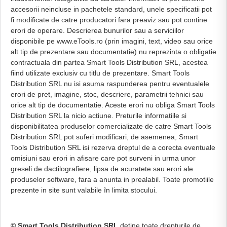
accesorii neincluse in pachetele standard, unele specificatii pot
fi modificate de catre producatori fara preaviz sau pot contine
erori de operare. Descrierea bunurilor sau a serviciilor
disponibile pe www.eTools.ro (prin imagini, text, video sau orice
alt tip de prezentare sau documentatie) nu reprezinta o obligatie
contractuala din partea Smart Tools Distribution SRL, acestea
fiind utilizate exclusiv cu titlu de prezentare. Smart Tools
Distribution SRL nu isi asuma raspunderea pentru eventualele
erori de pret, imagine, stoc, descriere, parametrii tehnici sau
orice alt tip de documentatie. Aceste erori nu obliga Smart Tools
Distribution SRL la nicio actiune. Preturile informatiile si
disponibilitatea produselor comercializate de catre Smart Tools
Distribution SRL pot suferi modificari, de asemenea, Smart
Tools Distribution SRL isi rezerva dreptul de a corecta eventuale
omisiuni sau erori in afisare care pot surveni in urma unor
greseli de dactilografiere, lipsa de acuratete sau erori ale
produselor software, fara a anunta in prealabil. Toate promotiile
prezente in site sunt valabile în limita stocului.
© Smart Tools Distribution SRL
detine toate drepturile de