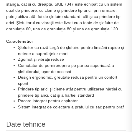
stângă, cât și cu dreapta. SKIL 7347 este echipat cu un sistem
dual de prindere, cu cleme şi prindere tip arici; prin urmare,
puteţi utiliza atât foi de şlefuire standard, cât şi cu prindere tip
arici. Şlefuitorul cu vibraţii este livrat cu o foaie de şlefuire de
granulaţie 60, una de granulaţie 80 şi una de granulaţie 120.
Caracteristici
Şlefuitor cu rază largă de şlefuire pentru finisării rapide şi
netede a suprafeţelor mari
Zgomot şi vibraţii reduse
Comutator de pornire/oprire pe partea superioară a
şlefuitorului, uşor de accesat
Design ergonomic, greutate redusă pentru un confort
sporit
Prindere tip arici şi cleme atât pentru utilizarea hârtiei cu
prindere tip arici, cât şi a hârtiei standard
Racord integrat pentru aspirator
Sistem integrat de colectare a prafului cu sac pentru praf
Date tehnice