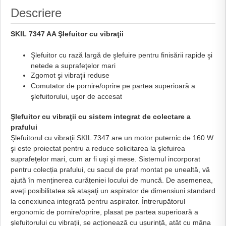
Descriere
SKIL 7347 AA Şlefuitor cu vibraţii
Şlefuitor cu rază largă de şlefuire pentru finisării rapide şi
netede a suprafeţelor mari
Zgomot şi vibraţii reduse
Comutator de pornire/oprire pe partea superioară a
şlefuitorului, uşor de accesat
Şlefuitor cu vibraţii cu sistem integrat de colectare a
prafului
Şlefuitorul cu vibraţii SKIL 7347 are un motor puternic de 160 W
şi este proiectat pentru a reduce solicitarea la şlefuirea
suprafeţelor mari, cum ar fi uşi şi mese. Sistemul incorporat
pentru colecția prafului, cu sacul de praf montat pe unealtă, vă
ajută în menținerea curățeniei locului de muncă. De asemenea,
aveţi posibilitatea să ataşaţi un aspirator de dimensiuni standard
la conexiunea integrată pentru aspirator. Întrerupătorul
ergonomic de pornire/oprire, plasat pe partea superioară a
șlefuitorului cu vibrații, se acționează cu ușurință, atât cu mâna