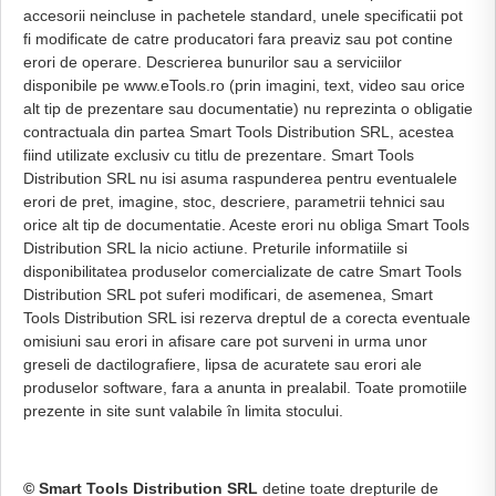
accesorii neincluse in pachetele standard, unele specificatii pot
fi modificate de catre producatori fara preaviz sau pot contine
erori de operare. Descrierea bunurilor sau a serviciilor
disponibile pe www.eTools.ro (prin imagini, text, video sau orice
alt tip de prezentare sau documentatie) nu reprezinta o obligatie
contractuala din partea Smart Tools Distribution SRL, acestea
fiind utilizate exclusiv cu titlu de prezentare. Smart Tools
Distribution SRL nu isi asuma raspunderea pentru eventualele
erori de pret, imagine, stoc, descriere, parametrii tehnici sau
orice alt tip de documentatie. Aceste erori nu obliga Smart Tools
Distribution SRL la nicio actiune. Preturile informatiile si
disponibilitatea produselor comercializate de catre Smart Tools
Distribution SRL pot suferi modificari, de asemenea, Smart
Tools Distribution SRL isi rezerva dreptul de a corecta eventuale
omisiuni sau erori in afisare care pot surveni in urma unor
greseli de dactilografiere, lipsa de acuratete sau erori ale
produselor software, fara a anunta in prealabil. Toate promotiile
prezente in site sunt valabile în limita stocului.
© Smart Tools Distribution SRL
detine toate drepturile de