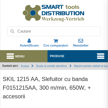
Autentificare
Cos cumparaturi
Newsletter
MENIU
PRODUSE
Sunteti aici:
Acasa
Scule si unelte electrice
Masini pentru slefuit si lust
Abonare
SKIL 1215 AA, Slefuitor cu banda
F0151215AA, 300 m/min, 650W, +
accesorii