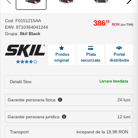
Cod: F0151215AA
386
39
RON
(cu TVA)
EAN: 8710364041244
Grupa:
Skil Black
Produs
Plata
Portal
original
securizata
distributie
Detalii Stoc
Livrare Imediata
Garantie persoana fizica
24 luni
Garantie persoana juridica
12 luni
Transport
incepand de la 18,98 RON