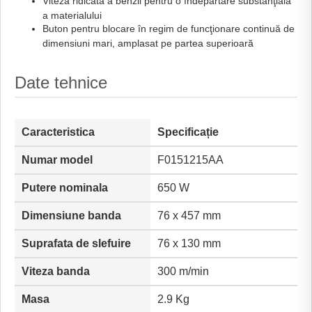
Viteză ridicată a benzii pentru o îndepărtare substanţială
a materialului
Buton pentru blocare în regim de funcţionare continuă de
dimensiuni mari, amplasat pe partea superioară
Date tehnice
Caracteristica
Specificație
Numar model
F0151215AA
Putere nominala
650 W
Dimensiune banda
76 x 457 mm
Suprafata de slefuire
76 x 130 mm
Viteza banda
300 m/min
Masa
2.9 Kg