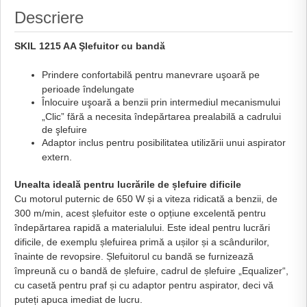
Descriere
SKIL 1215 AA Şlefuitor cu bandă
Prindere confortabilă pentru manevrare uşoară pe
perioade îndelungate
Înlocuire uşoară a benzii prin intermediul mecanismului
„Clic” fără a necesita îndepărtarea prealabilă a cadrului
de şlefuire
Adaptor inclus pentru pos
ibilitatea utilizării unui aspirator
extern.
Unealta ideală pentru lucrările de șlefuire dificile
Cu motorul puternic de 650 W și a viteza ridicată a benzii, de
300 m/min, acest șlefuitor este o opțiune excelentă pentru
îndepărtarea rapidă a materialului. Este ideal pentru lucrări
dificile, de exemplu șlefuirea primă a ușilor și a scândurilor,
înainte de revopsire. Șlefuitorul cu bandă se furnizează
împreună cu o bandă de șlefuire, cadrul de șlefuire „Equalizer“,
cu casetă pentru praf și cu adaptor pentru aspirator, deci vă
puteți apuca imediat de lucru.