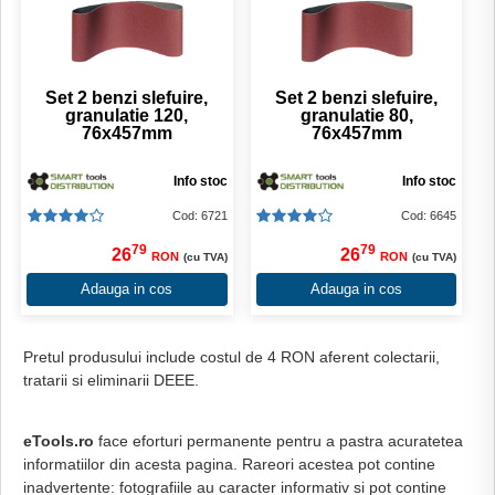
Set 2 benzi slefuire,
Set 2 benzi slefuire,
granulatie 120,
granulatie 80,
76x457mm
76x457mm
Info stoc
Info stoc
Cod: 6721
Cod: 6645
79
79
26
26
RON
RON
(cu TVA)
(cu TVA)
Adauga in cos
Adauga in cos
Pretul produsului include costul de 4 RON aferent colectarii,
tratarii si eliminarii DEEE.
eTools.ro
face eforturi permanente pentru a pastra acuratetea
informatiilor din acesta pagina. Rareori acestea pot contine
inadvertente: fotografiile au caracter informativ si pot contine