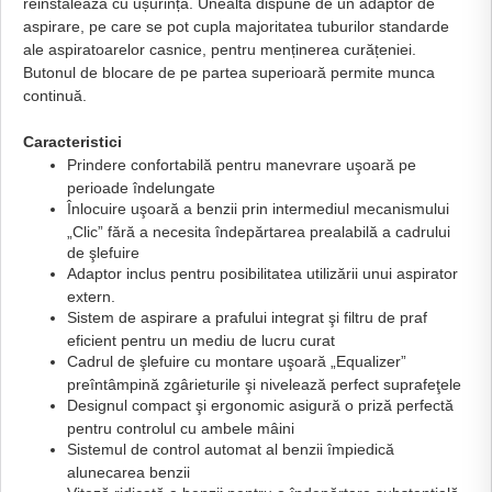
reinstalează cu ușurință. Unealta dispune de un adaptor de
aspirare, pe care se pot cupla majoritatea tuburilor standarde
ale aspiratoarelor casnice, pentru menținerea curățeniei.
Butonul de blocare de pe partea superioară permite munca
continuă.
Caracteristici
Prindere confortabilă pentru manevrare uşoară pe
perioade îndelungate
Înlocuire uşoară a benzii prin intermediul mecanismului
„Clic” fără a necesita îndepărtarea prealabilă a cadrului
de şlefuire
Adaptor inclus pentru posibilitatea utilizări
i unui aspirator
extern.
Sistem de aspirare a prafului integrat şi filtru de praf
eficient pentru un mediu de lucru curat
Cadrul de şlefuire cu montare uşoară „Equalizer”
preîntâmpină zgârieturile şi nivelează perfect suprafeţele
Designul compact şi ergonomic asigură o priză perfectă
pentru controlul cu ambele mâini
Sistemul de control automat al benzii împiedică
alunecarea benzii