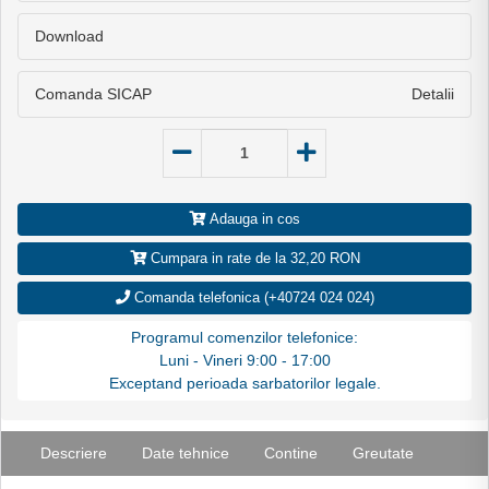
Download
Comanda SICAP
Detalii
Adauga in cos
Cumpara in rate de la 32,20 RON
Comanda telefonica (+40724 024 024)
Programul comenzilor telefonice:
Luni - Vineri 9:00 - 17:00
Exceptand perioada sarbatorilor legale.
Descriere
Date tehnice
Contine
Greutate