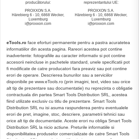
producătorului:
reprezentantului UE:
PROXXON S.A.
PROXXON S.A.
Härebierg 6 - 10, 6868 Wecker,
Härebierg 6 - 10, 6868 Wecker,
Luxemburg
Luxemburg
i@proxxon.com
i@proxxon.com
eTools.ro
face eforturi permanente pentru a pastra acuratetea
informatiilor din acesta pagina. Rareori acestea pot contine
inadvertente: fotografiile au caracter informativ si pot contine
accesorii neincluse in pachetele standard, unele specificatii pot
fi modificate de catre producatori fara preaviz sau pot contine
erori de operare. Descrierea bunurilor sau a serviciilor
disponibile pe www.eTools.ro (prin imagini, text, video sau orice
alt tip de prezentare sau documentatie) nu reprezinta o obligatie
contractuala din partea Smart Tools Distribution SRL, acestea
fiind utilizate exclusiv cu titlu de prezentare. Smart Tools
Distribution SRL nu isi asuma raspunderea pentru eventualele
erori de pret, imagine, stoc, descriere, parametrii tehnici sau
orice alt tip de documentatie. Aceste erori nu obliga Smart Tools
Distribution SRL la nicio actiune. Preturile informatiile si
disponibilitatea produselor comercializate de catre Smart Tools