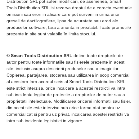
Distribution SRL pot suferi modificari, de asemenea, Smart
Tools Distribution SRL isi rezerva dreptul de a corecta eventuale
omisiuni sau erori in afisare care pot surveni in urma unor
greseli de dactilografiere, lipsa de acuratete sau erori ale
produselor software, fara a anunta in prealabil. Toate promotiile
prezente in site sunt valabile în limita stocului.
© Smart Tools Distribution SRL
detine toate drepturile de
autor pentru toate informatiile sau fisierele prezente in acest
site, inclusiv asupra descrierii produselor sau a imaginilor.
Copierea, partajarea, stocarea sau utilizarea in scop comercial
al acestora fara acordul scris al Smart Tools Distribution SRL,
este strict interzisa, orice incalcare a acestei restrictii va intra
sub incidenta legilor de protectie a drepturilor de autor sau a
proprietatii intelectuale. Modificarea oricarei informatii sau fisier,
din acest site este interzisa sub orice forma atat pentru uz
comercial cat si pentru uz privat, incalcarea acestei restrictii va
intra sub incidenta legislatiei in vigoare.