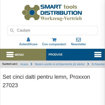
Autentificare
Cos cumparaturi
Newsletter
MENIU
PRODUSE
Sunteti aici:
Acasa
Masini unelte si echipamente ptr atelier
Echipament
Abonare
Set cinci dalti pentru lemn, Proxxon
27023