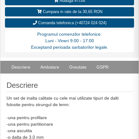
Adauga in cos
Cumpara in rate de la 30,65 RON
Comanda telefonica (+40724 024 024)
Programul comenzilor telefonice:
Luni - Vineri 9:00 - 17:00
Exceptand perioada sarbatorilor legale.
Descriere
Ambalare
Greutate
GSPR
Descriere
Un set de inalta calitate cu cele mai utilizate tipuri de dalti
folosite pentru strungul de lemn:
-una pentru profilare
-una pentru partitionare
-una ascutita
-o dalta de 3,0 mm