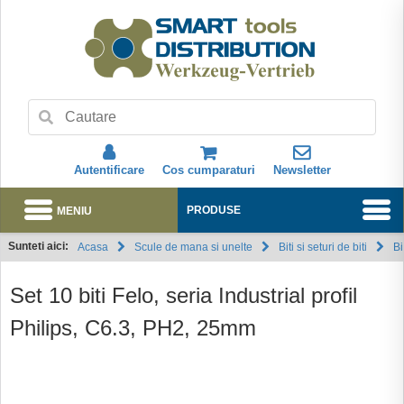
Autentificare
Cos cumparaturi
Newsletter
MENIU
PRODUSE
Sunteti aici:
Acasa
Scule de mana si unelte
Biti si seturi de biti
Bi
Abonare
Set 10 biti Felo, seria Industrial profil
Philips, C6.3, PH2, 25mm