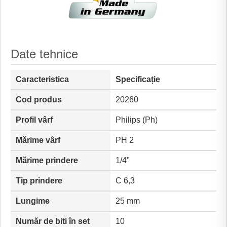
Date tehnice
Caracteristica
Specificație
Cod produs
20260
Profil vârf
Philips (Ph)
Mărime vârf
PH 2
Mărime prindere
1/4"
Tip prindere
C 6,3
Lungime
25 mm
Număr de biti în set
10