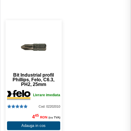
Bit Industrial profil
Phillips, Felo, C6.3,
PH2, 25mm
Livrare imediata
Cod: 02202010
45
4
RON
(cu TVA)
Adauga in cos