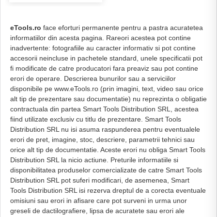
eTools.ro
face eforturi permanente pentru a pastra acuratetea
informatiilor din acesta pagina. Rareori acestea pot contine
inadvertente: fotografiile au caracter informativ si pot contine
accesorii neincluse in pachetele standard, unele specificatii pot
fi modificate de catre producatori fara preaviz sau pot contine
erori de operare. Descrierea bunurilor sau a serviciilor
disponibile pe www.eTools.ro (prin imagini, text, video sau orice
alt tip de prezentare sau documentatie) nu reprezinta o obligatie
contractuala din partea Smart Tools Distribution SRL, acestea
fiind utilizate exclusiv cu titlu de prezentare. Smart Tools
Distribution SRL nu isi asuma raspunderea pentru eventualele
erori de pret, imagine, stoc, descriere, parametrii tehnici sau
orice alt tip de documentatie. Aceste erori nu obliga Smart Tools
Distribution SRL la nicio actiune. Preturile informatiile si
disponibilitatea produselor comercializate de catre Smart Tools
Distribution SRL pot suferi modificari, de asemenea, Smart
Tools Distribution SRL isi rezerva dreptul de a corecta eventuale
omisiuni sau erori in afisare care pot surveni in urma unor
greseli de dactilografiere, lipsa de acuratete sau erori ale