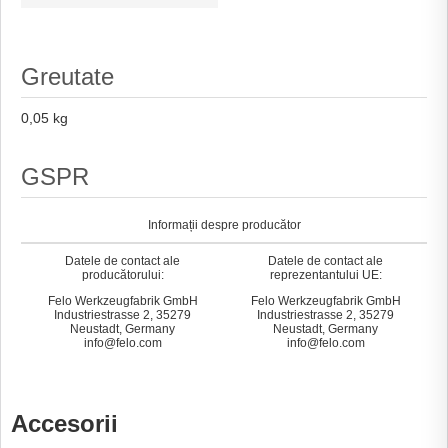
Greutate
0,05 kg
GSPR
Informații despre producător
Datele de contact ale
Datele de contact ale
producătorului:
reprezentantului UE:
Felo Werkzeugfabrik GmbH
Felo Werkzeugfabrik GmbH
Industriestrasse 2, 35279
Industriestrasse 2, 35279
Neustadt, Germany
Neustadt, Germany
info@felo.com
info@felo.com
Accesorii