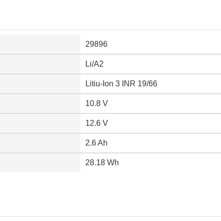
29896
Li/A2
Litiu-Ion 3 INR 19/66
10.8 V
12.6 V
2.6 Ah
28.18 Wh