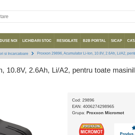
DUSE NOI
LICHIDARI STOC
RESIGILATE
B2B PORTAL
SICAP
CAT
Proxxon 29896, Acumulator Li-Ion, 10.8V, 2.6Ah, Li/A2, pe
ri si Incarcatoare
n, 10.8V, 2.6Ah, Li/A2, pentru toate mas
Cod: 29896
EAN: 4006274298965
Grupa:
Proxxon Micromot
Produs 