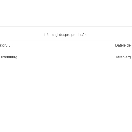
Informații despre producător
torului:
Datele de 
, Luxemburg
Härebierg 