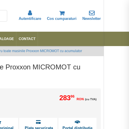
Autentificare
Cos cumparaturi
Newsletter
ALOAGE
CONTACT
Abonare
ntru toate masinile Proxxon MICROMOT cu acumulator
inile Proxxon MICROMOT cu
283
96
RON
(cu TVA)
original
Plata securizata
Portal distributie