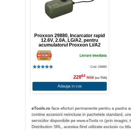
Proxxon 29880, Incarcator rapid
12.6V, 2.0A, LG/A2, pentru
acumulatorul Proxxon Li/A2
Livrare imediata
Cod: 29880
64
228
RON
(cu TVA)
Adauga in cos
eTools.ro
face eforturi permanente pentru a pastra acu
contine accesorii neincluse in pachetele standard, unel
serviciilor disponibile pe www.eTools.ro (prin imagini,
Distribution SRL, acestea fiind utilizate exclusiv cu t