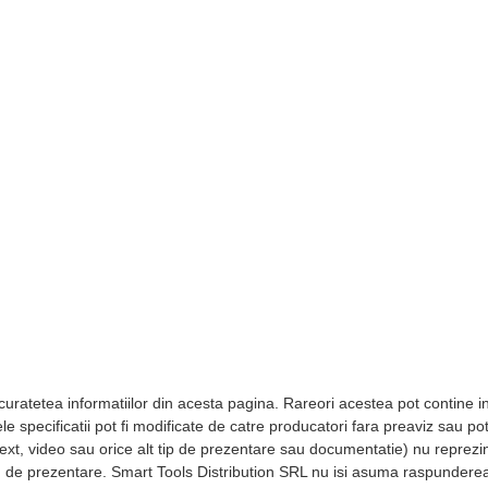
ratetea informatiilor din acesta pagina. Rareori acestea pot contine ina
e specificatii pot fi modificate de catre producatori fara preaviz sau p
 text, video sau orice alt tip de prezentare sau documentatie) nu reprezi
itlu de prezentare. Smart Tools Distribution SRL nu isi asuma raspundere