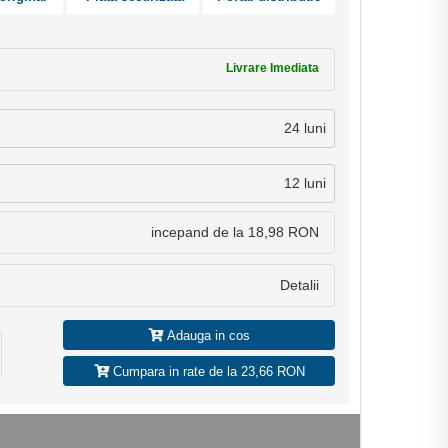
Livrare Imediata
24 luni
12 luni
incepand de la 18,98 RON
Detalii
Adauga in cos
Cumpara in rate de la 23,66 RON