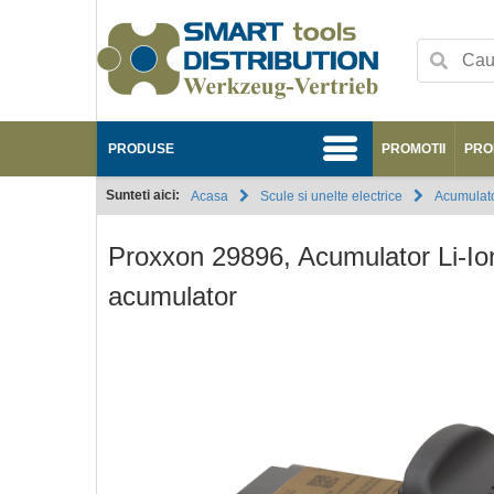
PRODUSE
PROMOTII
PRO
Sunteti aici:
Acasa
Scule si unelte electrice
Acumulato
Proxxon 29896, Acumulator Li-Io
acumulator