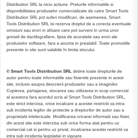
Distribution SRL la nicio actiune. Preturile informatiile si
disponibilitatea produselor comercializate de catre Smart Tools
Distribution SRL pot suferi modificari, de asemenea, Smart
Tools Distribution SRL isi rezerva dreptul de a corecta eventuale
omisiuni sau erori in afisare care pot surveni in urma unor
greseli de dactilografiere, lipsa de acuratete sau erori ale
produselor software, fara a anunta in prealabil. Toate promotiile
prezente in site sunt valabile în limita stocului.
© Smart Tools Distribution SRL
detine toate drepturile de
autor pentru toate informatiile sau fisierele prezente in acest
site, inclusiv asupra descrierii produselor sau a imaginilor.
Copierea, partajarea, stocarea sau utilizarea in scop comercial
al acestora fara acordul scris al Smart Tools Distribution SRL,
este strict interzisa, orice incalcare a acestei restrictii va intra
sub incidenta legilor de protectie a drepturilor de autor sau a
proprietatii intelectuale. Modificarea oricarei informatii sau fisier,
din acest site este interzisa sub orice forma atat pentru uz
comercial cat si pentru uz privat, incalcarea acestei restrictii va
intra sub incidenta legislatiei in vigoare.