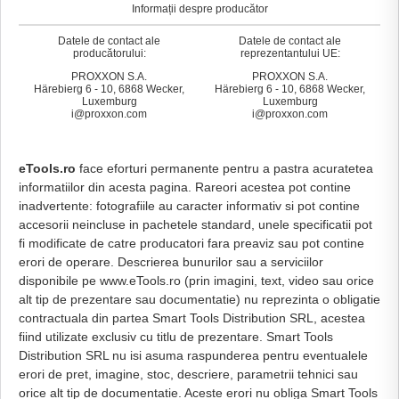
Informații despre producător
Datele de contact ale
Datele de contact ale
producătorului:
reprezentantului UE:
PROXXON S.A.
PROXXON S.A.
Härebierg 6 - 10, 6868 Wecker,
Härebierg 6 - 10, 6868 Wecker,
Luxemburg
Luxemburg
i@proxxon.com
i@proxxon.com
eTools.ro
face eforturi permanente pentru a pastra acuratetea
informatiilor din acesta pagina. Rareori acestea pot contine
inadvertente: fotografiile au caracter informativ si pot contine
accesorii neincluse in pachetele standard, unele specificatii pot
fi modificate de catre producatori fara preaviz sau pot contine
erori de operare. Descrierea bunurilor sau a serviciilor
disponibile pe www.eTools.ro (prin imagini, text, video sau orice
alt tip de prezentare sau documentatie) nu reprezinta o obligatie
contractuala din partea Smart Tools Distribution SRL, acestea
fiind utilizate exclusiv cu titlu de prezentare. Smart Tools
Distribution SRL nu isi asuma raspunderea pentru eventualele
erori de pret, imagine, stoc, descriere, parametrii tehnici sau
orice alt tip de documentatie. Aceste erori nu obliga Smart Tools