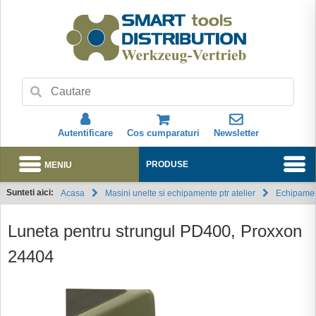
Autentificare
Cos cumparaturi
Newsletter
MENIU
PRODUSE
Sunteti aici:
Acasa
Masini unelte si echipamente ptr atelier
Echipament
Abonare
Luneta pentru strungul PD400, Proxxon
24404