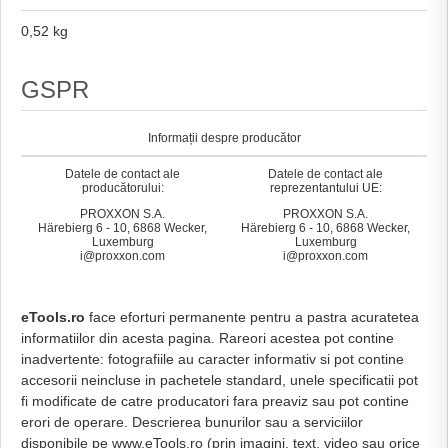
0,52 kg
GSPR
Informații despre producător
Datele de contact ale
Datele de contact ale
producătorului:
reprezentantului UE:
PROXXON S.A.
PROXXON S.A.
Härebierg 6 - 10, 6868 Wecker,
Härebierg 6 - 10, 6868 Wecker,
Luxemburg
Luxemburg
i@proxxon.com
i@proxxon.com
eTools.ro
face eforturi permanente pentru a pastra acuratetea
informatiilor din acesta pagina. Rareori acestea pot contine
inadvertente: fotografiile au caracter informativ si pot contine
accesorii neincluse in pachetele standard, unele specificatii pot
fi modificate de catre producatori fara preaviz sau pot contine
erori de operare. Descrierea bunurilor sau a serviciilor
disponibile pe www.eTools.ro (prin imagini, text, video sau orice