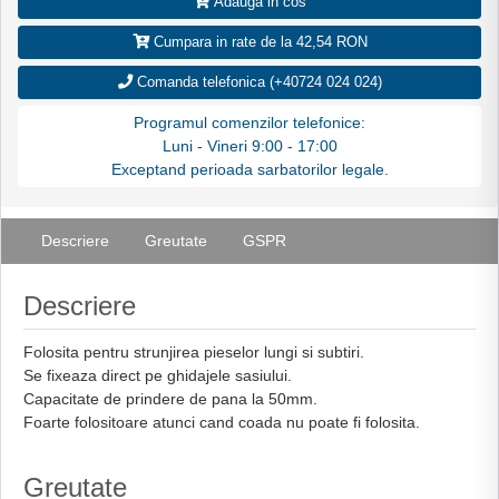
Adauga in cos
Cumpara in rate de la 42,54 RON
Comanda telefonica (+40724 024 024)
Programul comenzilor telefonice:
Luni - Vineri 9:00 - 17:00
Exceptand perioada sarbatorilor legale.
Descriere
Greutate
GSPR
Descriere
Folosita pentru strunjirea pieselor lungi si subtiri.
Se fixeaza direct pe ghidajele sasiului.
Capacitate de prindere de pana la 50mm.
Foarte folositoare atunci cand coada nu poate fi folosita.
Greutate