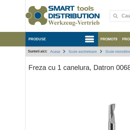
PRODUSE
PROMOTII
PRO
Sunteti aici:
Acasa
Scule aschietoare
Scule monobloc
Freza cu 1 canelura, Datron 00