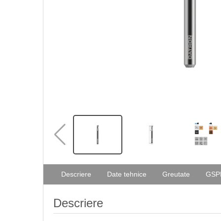
Descriere
Date tehnice
Greutate
GSP
Descriere