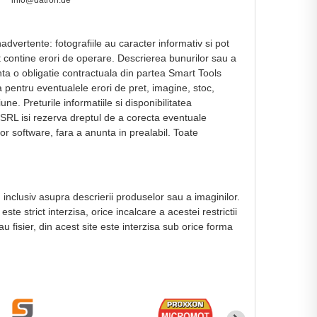
info@datron.de
dvertente: fotografiile au caracter informativ si pot
ot contine erori de operare. Descrierea bunurilor sau a
nta o obligatie contractuala din partea Smart Tools
a pentru eventualele erori de pret, imagine, stoc,
ne. Preturile informatiile si disponibilitatea
 SRL isi rezerva dreptul de a corecta eventuale
or software, fara a anunta in prealabil. Toate
, inclusiv asupra descrierii produselor sau a imaginilor.
e strict interzisa, orice incalcare a acestei restrictii
au fisier, din acest site este interzisa sub orice forma