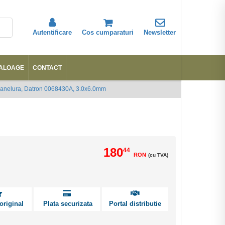
Autentificare
Cos cumparaturi
Newsletter
ALOAGE
CONTACT
Abonare
canelura, Datron 0068430A, 3.0x6.0mm
180
44
RON
(cu TVA)
original
Plata securizata
Portal distributie