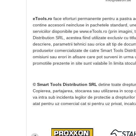
info@datron.de
eTools.ro
face eforturi permanente pentru a pastra acu
contine accesorii neincluse in pachetele standard, unel
serviciilor disponibile pe www.eTools.ro (prin imagini,
Distribution SRL, acestea fiind utilizate exclusiv cu t
descriere, parametrii tehnici sau orice alt tip de docum
produselor comercializate de catre Smart Tools Distri
omisiuni sau erori in afisare care pot surveni in urma 
promotiile prezente in site sunt valabile în limita stocul
© Smart Tools Distribution SRL
detine toate drepturi
Copierea, partajarea, stocarea sau utilizarea in scop co
va intra sub incidenta legilor de protectie a drepturilor
atat pentru uz comercial cat si pentru uz privat, incalca