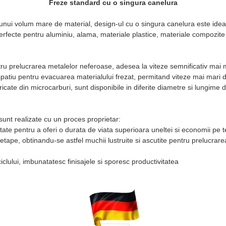
Freze standard cu o singura canelura
a unui volum mare de material, design-ul cu o singura canelura este ide
erfecte pentru aluminiu, alama, materiale plastice, materiale compozit
ru prelucrarea metalelor neferoase, adesea la viteze semnificativ mai m
patiu pentru evacuarea materialului frezat, permitand viteze mai mari d
cate din microcarburi, sunt disponibile in diferite diametre si lungime de
nt realizate cu un proces proprietar:
itate pentru a oferi o durata de viata superioara uneltei si economii pe
etape, obtinandu-se astfel muchii lustruite si ascutite pentru prelucra
clului, imbunatatesc finisajele si sporesc productivitatea