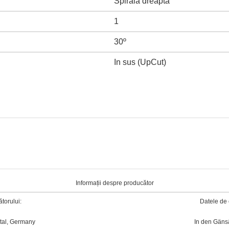
Spirala dreapta
1
30º
In sus (UpCut)
Informații despre producător
torului:
Datele de 
tal, Germany
In den Gäns