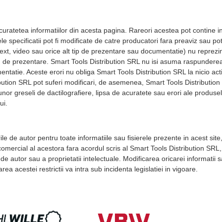
ratetea informatiilor din acesta pagina. Rareori acestea pot contine ina
e specificatii pot fi modificate de catre producatori fara preaviz sau p
 text, video sau orice alt tip de prezentare sau documentatie) nu reprezi
itlu de prezentare. Smart Tools Distribution SRL nu isi asuma raspundere
entatie. Aceste erori nu obliga Smart Tools Distribution SRL la nicio actiu
bution SRL pot suferi modificari, de asemenea, Smart Tools Distribution
unor greseli de dactilografiere, lipsa de acuratete sau erori ale produsel
ui.
le de autor pentru toate informatiile sau fisierele prezente in acest site
mercial al acestora fara acordul scris al Smart Tools Distribution SRL, est
 de autor sau a proprietatii intelectuale. Modificarea oricarei informatii s
rea acestei restrictii va intra sub incidenta legislatiei in vigoare.