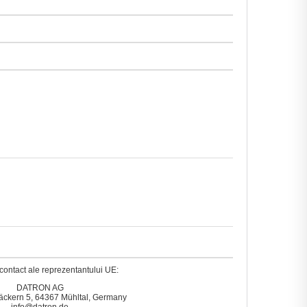
contact ale reprezentantului UE:
DATRON AG
äckern 5, 64367 Mühltal, Germany