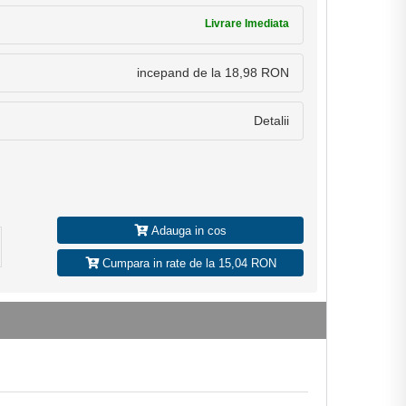
Livrare Imediata
incepand de la 18,98 RON
Detalii
Adauga in cos
Cumpara in rate de la 15,04 RON