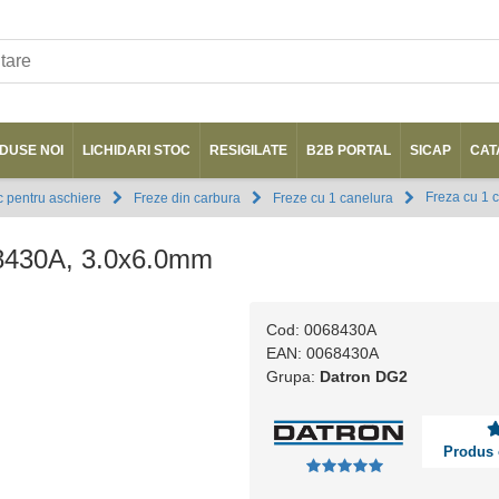
DUSE NOI
LICHIDARI STOC
RESIGILATE
B2B PORTAL
SICAP
CAT
Freza cu 1 
 pentru aschiere
Freze din carbura
Freze cu 1 canelura
68430A, 3.0x6.0mm
Cod: 0068430A
EAN: 0068430A
Grupa:
Datron DG2
Produs 