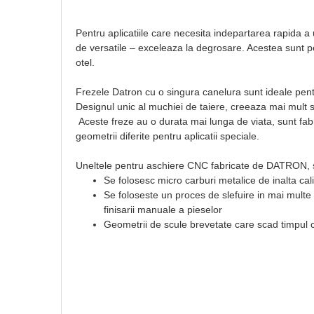
Pentru aplicatiile care necesita indepartarea rapida 
de versatile – exceleaza la degrosare. Acestea sunt p
otel.
Frezele Datron cu o singura canelura sunt ideale pent
Designul unic al muchiei de taiere, creeaza mai mult s
Aceste freze au o durata mai lunga de viata, sunt fabri
geometrii diferite pentru aplicatii speciale.
Uneltele pentru aschiere CNC fabricate de DATRON, su
Se folosesc micro carburi metalice de inalta cal
Se foloseste un proces de slefuire in mai multe 
finisarii manuale a pieselor
Geometrii de scule brevetate care scad timpul ci