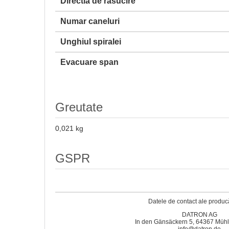
Directia de rasucire
Numar caneluri
Unghiul spiralei
Evacuare span
Greutate
0,021 kg
GSPR
Datele de contact ale producă
DATRON AG
In den Gänsäckern 5, 64367 Mühl