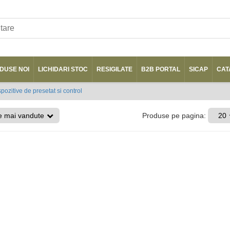
DUSE NOI
LICHIDARI STOC
RESIGILATE
B2B PORTAL
SICAP
CAT
pozitive de presetat si control
e mai vandute
Produse pe pagina:
20