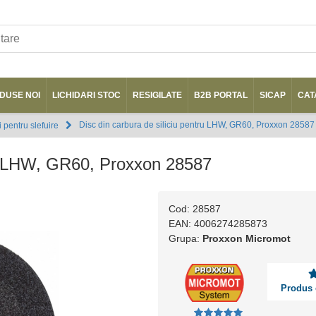
DUSE NOI
LICHIDARI STOC
RESIGILATE
B2B PORTAL
SICAP
CAT
Disc din carbura de siliciu pentru LHW, GR60, Proxxon 28587
 pentru slefuire
tru LHW, GR60, Proxxon 28587
Cod: 28587
EAN: 4006274285873
Grupa:
Proxxon Micromot
Produs 