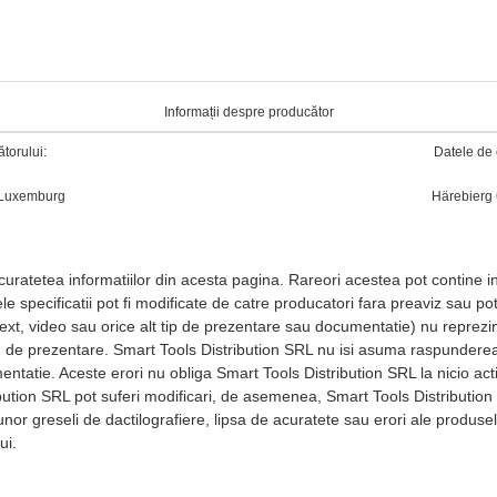
Informații despre producător
torului:
Datele de 
, Luxemburg
Härebierg 
ratetea informatiilor din acesta pagina. Rareori acestea pot contine ina
e specificatii pot fi modificate de catre producatori fara preaviz sau p
 text, video sau orice alt tip de prezentare sau documentatie) nu reprezi
itlu de prezentare. Smart Tools Distribution SRL nu isi asuma raspundere
entatie. Aceste erori nu obliga Smart Tools Distribution SRL la nicio actiu
bution SRL pot suferi modificari, de asemenea, Smart Tools Distribution
unor greseli de dactilografiere, lipsa de acuratete sau erori ale produsel
ui.