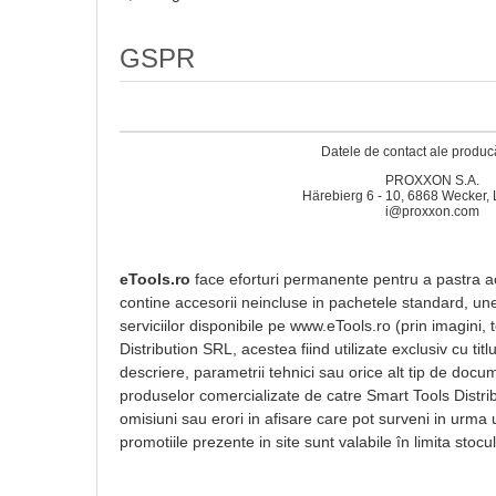
GSPR
Datele de contact ale producă
PROXXON S.A.
Härebierg 6 - 10, 6868 Wecker
i@proxxon.com
eTools.ro
face eforturi permanente pentru a pastra acu
contine accesorii neincluse in pachetele standard, unel
serviciilor disponibile pe www.eTools.ro (prin imagini,
Distribution SRL, acestea fiind utilizate exclusiv cu t
descriere, parametrii tehnici sau orice alt tip de docum
produselor comercializate de catre Smart Tools Distri
omisiuni sau erori in afisare care pot surveni in urma 
promotiile prezente in site sunt valabile în limita stocul