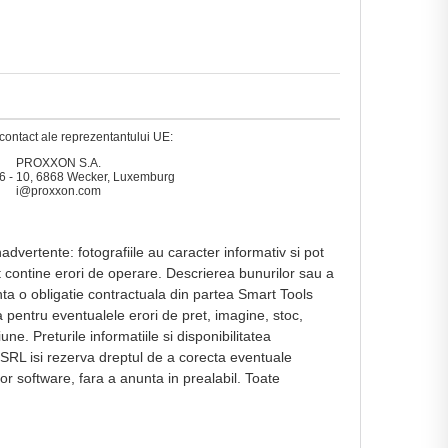
contact ale reprezentantului UE:
PROXXON S.A.
6 - 10, 6868 Wecker, Luxemburg
i@proxxon.com
dvertente: fotografiile au caracter informativ si pot
ot contine erori de operare. Descrierea bunurilor sau a
nta o obligatie contractuala din partea Smart Tools
a pentru eventualele erori de pret, imagine, stoc,
ne. Preturile informatiile si disponibilitatea
 SRL isi rezerva dreptul de a corecta eventuale
or software, fara a anunta in prealabil. Toate