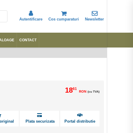
Autentificare
Cos cumparaturi
Newsletter
ALOAGE
CONTACT
Abonare
18
61
RON
(cu TVA)
original
Plata securizata
Portal distributie