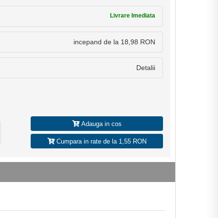
Livrare Imediata
incepand de la 18,98 RON
Detalii
Adauga in cos
Cumpara in rate de la 1,55 RON