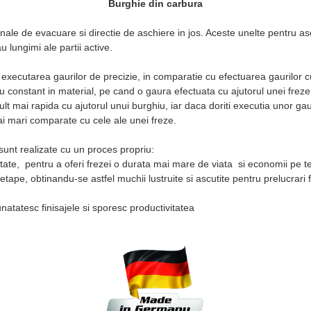
Burghie din carbura
ale de evacuare si directie de aschiere in jos. Aceste unelte pentru as
u lungimi ale partii active.
executarea gaurilor de precizie, in comparatie cu efectuarea gaurilor cu
ru constant in material, pe cand o gaura efectuata cu ajutorul unei frez
 mai rapida cu ajutorul unui burghiu, iar daca doriti executia unor ga
ai mari comparate cu cele ale unei freze.
nt realizate cu un proces propriu:
litate, pentru a oferi frezei o durata mai mare de viata si economii pe 
etape, obtinandu-se astfel muchii lustruite si ascutite pentru prelucrar
natatesc finisajele si sporesc productivitatea