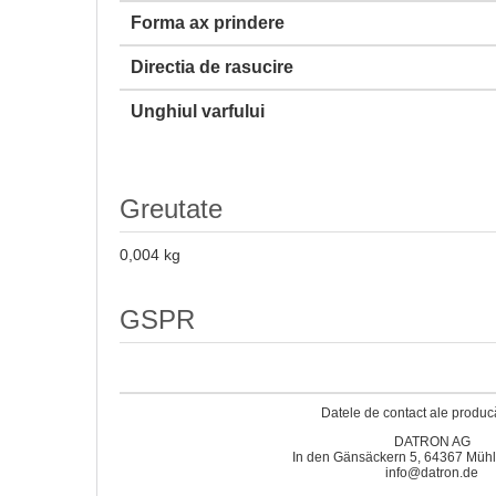
Forma ax prindere
Directia de rasucire
Unghiul varfului
Greutate
0,004 kg
GSPR
Datele de contact ale producă
DATRON AG
In den Gänsäckern 5, 64367 Mühl
info@datron.de