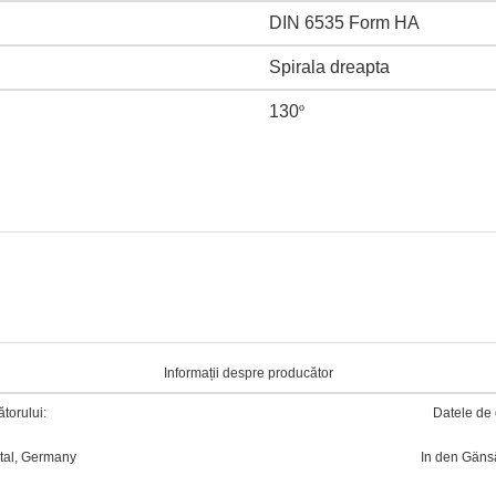
DIN 6535 Form HA
Spirala dreapta
130
º
Informații despre producător
torului:
Datele de 
tal, Germany
In den Gäns