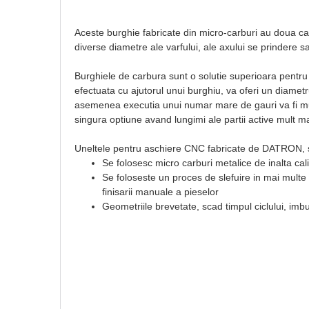
Aceste burghie fabricate din micro-carburi au doua can
diverse diametre ale varfului, ale axului se prindere sa
Burghiele de carbura sunt o solutie superioara pentru 
efectuata cu ajutorul unui burghiu, va oferi un diamet
asemenea executia unui numar mare de gauri va fi mult
singura optiune avand lungimi ale partii active mult m
Uneltele pentru aschiere CNC fabricate de DATRON, su
Se folosesc micro carburi metalice de inalta ca
Se foloseste un proces de slefuire in mai multe 
finisarii manuale a pieselor
Geometriile brevetate, scad timpul ciclului, imbu