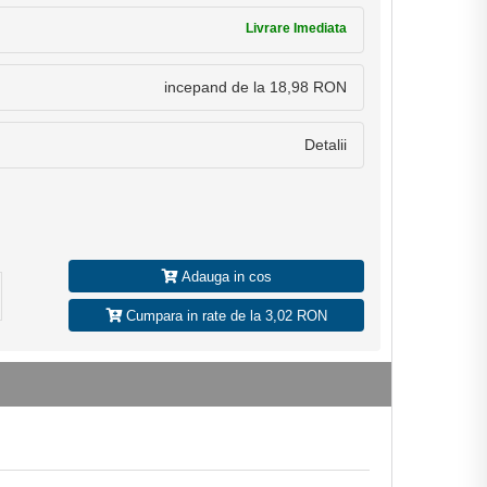
Livrare Imediata
incepand de la 18,98 RON
Detalii
Adauga in cos
Cumpara in rate de la 3,02 RON