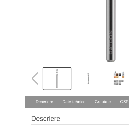
Descriere
Date tehnice
Greutate
GSP
Descriere