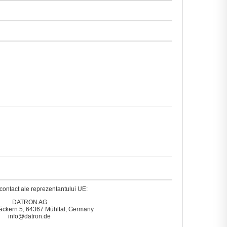
contact ale reprezentantului UE:
DATRON AG
äckern 5, 64367 Mühltal, Germany
info@datron.de