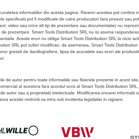
ratetea informatiilor din acesta pagina. Rareori acestea pot contine ina
e specificatii pot fi modificate de catre producatori fara preaviz sau p
 text, video sau orice alt tip de prezentare sau documentatie) nu reprezi
itlu de prezentare. Smart Tools Distribution SRL nu isi asuma raspundere
entatie. Aceste erori nu obliga Smart Tools Distribution SRL la nicio actiu
bution SRL pot suferi modificari, de asemenea, Smart Tools Distribution
unor greseli de dactilografiere, lipsa de acuratete sau erori ale produsel
ui.
le de autor pentru toate informatiile sau fisierele prezente in acest site
mercial al acestora fara acordul scris al Smart Tools Distribution SRL, est
 de autor sau a proprietatii intelectuale. Modificarea oricarei informatii s
rea acestei restrictii va intra sub incidenta legislatiei in vigoare.