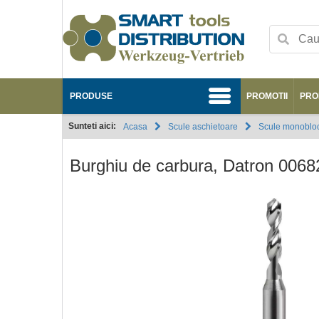
PRODUSE
PROMOTII
PRO
Sunteti aici:
Acasa
Scule aschietoare
Scule monobloc
Burghiu de carbura, Datron 006