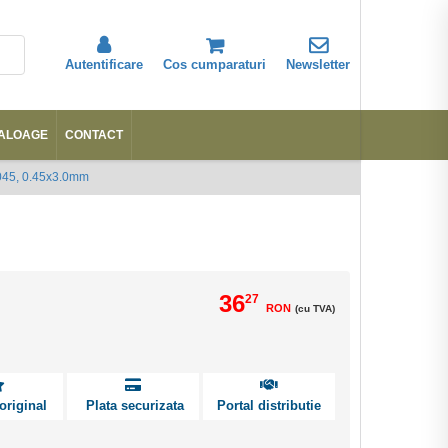
Autentificare
Cos cumparaturi
Newsletter
ALOAGE
CONTACT
Abonare
045, 0.45x3.0mm
36
27
RON
(cu TVA)
original
Plata securizata
Portal distributie