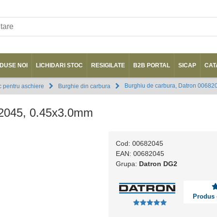
DUSE NOI
LICHIDARI STOC
RESIGILATE
B2B PORTAL
SICAP
CAT
Burghiu de carbura, Datron 00682
 pentru aschiere
Burghie din carbura
82045, 0.45x3.0mm
Cod: 00682045
EAN: 00682045
Grupa:
Datron DG2
Produs 