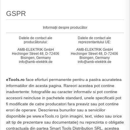
GSPR
Informații despre producător
Datele de contact ale
Datele de contact ale
producătorului:
reprezentantului UE:
AMB-ELEKTRIK GmbH
AMB-ELEKTRIK GmbH
Hechinger Street 48, D-72406
Hechinger Street 48, D-72406
Bisingen, Germany
Bisingen, Germany
info@amb-elektrik.de
info@amb-elektrik.de
eTools.ro
face eforturi permanente pentru a pastra acuratetea
informatiilor din acesta pagina. Rareori acestea pot contine
inadvertente: fotografiile au caracter informativ si pot contine
accesorii neincluse in pachetele standard, unele specificatii pot
fi modificate de catre producatori fara preaviz sau pot contine
erori de operare. Descrierea bunurilor sau a serviciilor
disponibile pe www.eTools.ro (prin imagini, text, video sau orice
alt tip de prezentare sau documentatie) nu reprezinta o obligatie
contractuala din partea Smart Tools Distribution SRL, acestea