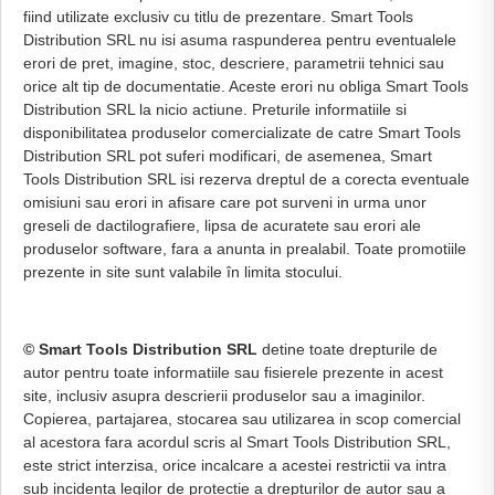
fiind utilizate exclusiv cu titlu de prezentare. Smart Tools
Distribution SRL nu isi asuma raspunderea pentru eventualele
erori de pret, imagine, stoc, descriere, parametrii tehnici sau
orice alt tip de documentatie. Aceste erori nu obliga Smart Tools
Distribution SRL la nicio actiune. Preturile informatiile si
disponibilitatea produselor comercializate de catre Smart Tools
Distribution SRL pot suferi modificari, de asemenea, Smart
Tools Distribution SRL isi rezerva dreptul de a corecta eventuale
omisiuni sau erori in afisare care pot surveni in urma unor
greseli de dactilografiere, lipsa de acuratete sau erori ale
produselor software, fara a anunta in prealabil. Toate promotiile
prezente in site sunt valabile în limita stocului.
© Smart Tools Distribution SRL
detine toate drepturile de
autor pentru toate informatiile sau fisierele prezente in acest
site, inclusiv asupra descrierii produselor sau a imaginilor.
Copierea, partajarea, stocarea sau utilizarea in scop comercial
al acestora fara acordul scris al Smart Tools Distribution SRL,
este strict interzisa, orice incalcare a acestei restrictii va intra
sub incidenta legilor de protectie a drepturilor de autor sau a