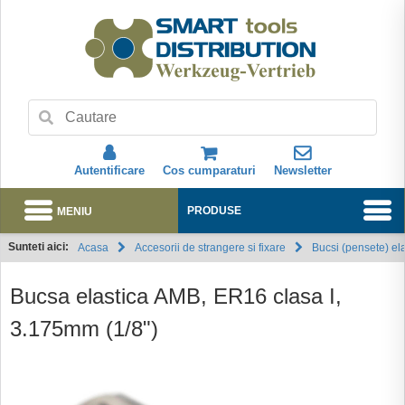
Autentificare
Cos cumparaturi
Newsletter
MENIU
PRODUSE
Sunteti aici:
Acasa
Accesorii de strangere si fixare
Bucsi (pensete) ela
Abonare
Bucsa elastica AMB, ER16 clasa I,
3.175mm (1/8")