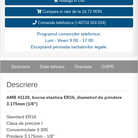
Adauga in cos
Cumpara in rate de la 14,72 RON
Comanda telefonica (+40724 024 024)
Programul comenzilor telefonice:
Luni - Vineri 9:00 - 17:00
Exceptand perioada sarbatorilor legale.
Descriere
Date tehnice
Greutate
GSPR
Descriere
AMB 41130, bucsa elastica ER16, diametrul de prindere
3.175mm (1/8")
Standard ER16
Clasa de precizie I
Concentricitate 0.005
Prindere 3.175mm - 1/8"